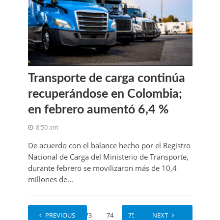
Transporte de carga continúa
recuperándose en Colombia;
en febrero aumentó 6,4 %
8:50 am
De acuerdo con el balance hecho por el Registro
Nacional de Carga del Ministerio de Transporte,
durante febrero se movilizaron más de 10,4
millones de...
1
PREVIOUS
…
73
74
75
76
NEXT
77