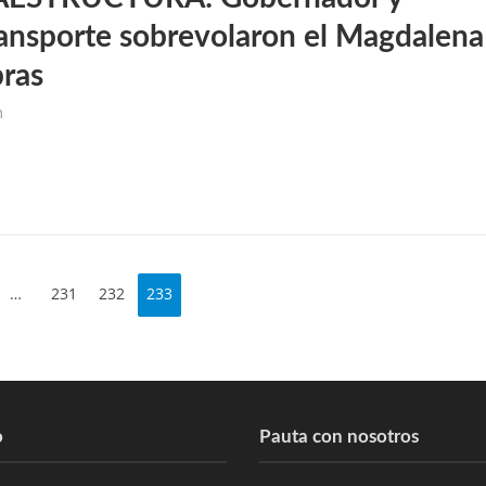
ansporte sobrevolaron el Magdalena
bras
m
…
231
232
233
o
Pauta con nosotros