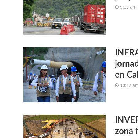
9:09 am
INFRA
jorna
en Ca
10:17 a
INVER
zona f