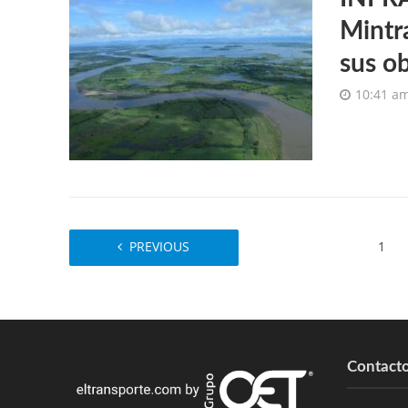
Mintr
sus o
10:41 a
PREVIOUS
1
Contact