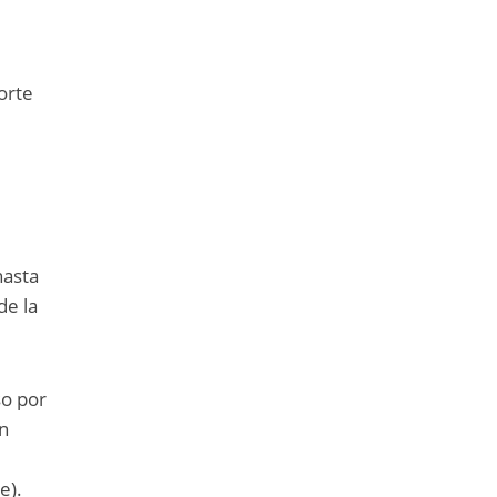
orte
hasta
de la
so por
ón
e).