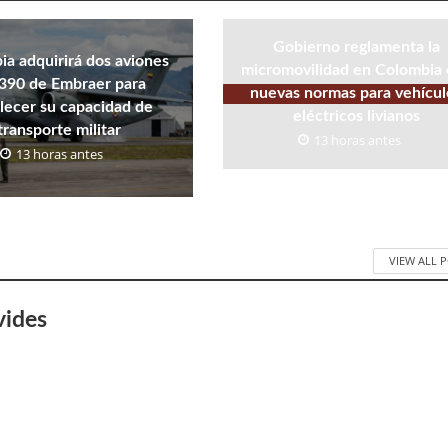
Gobierno reglamenta la
a adquirirá dos aviones
micromovilidad en Colombia
390 de Embraer para
nuevas normas para vehícul
alecer su capacidad de
eléctricos livianos
transporte militar
13 horas antes
13 horas antes
VIEW ALL 
vides