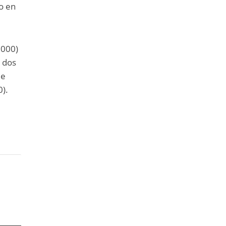
io en
+000)
n dos
le
0).