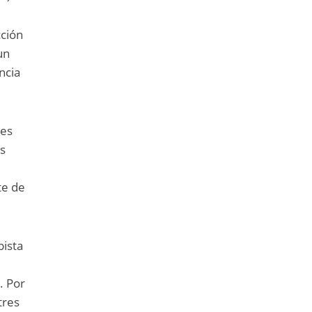
cción
un
ncia
des
as
te de
pista
. Por
tres