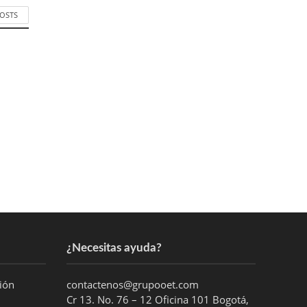
POSTS
¿Necesitas ayuda?
ción
contactenos@grupooet.com
Cr 13. No. 76 – 12 Oficina 101 Bogotá,