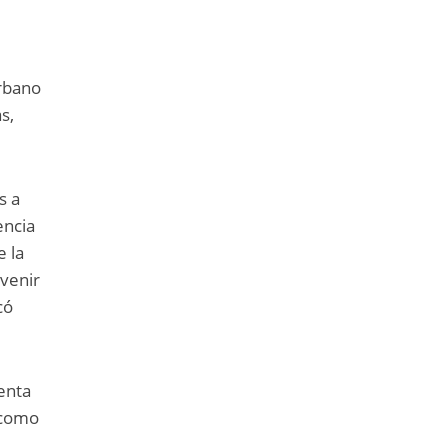
Urbano
s,
s a
encia
e la
evenir
có
enta
 como