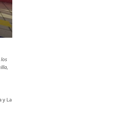
 los
lla,
a y La