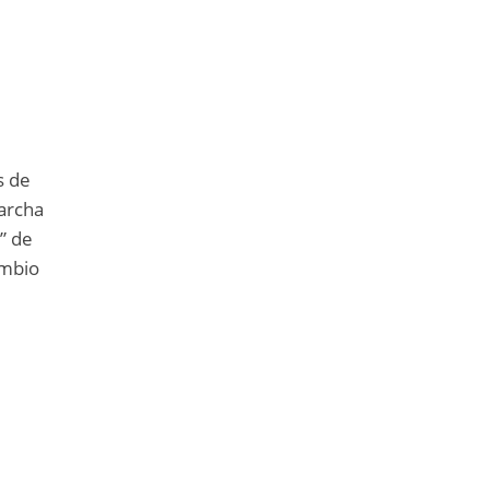
s de
marcha
” de
ambio