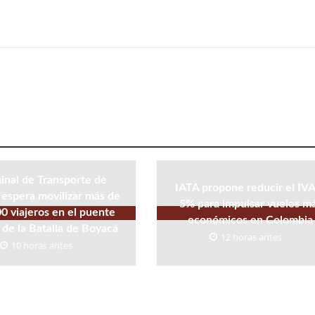
inal de Transporte de
IATA propone reducir el IVA
espera movilizar más de
5% para impulsar vuelos m
0 viajeros en el puente
económicos en Colombia
 de la Batalla de Boyacá
12 horas antes
10 horas antes