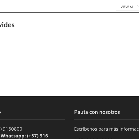
VIEW ALL 
vides
o
Pauta con nosotros
1) 9160800
Escríbenos para más informa
/ Whatsapp: (+57) 316