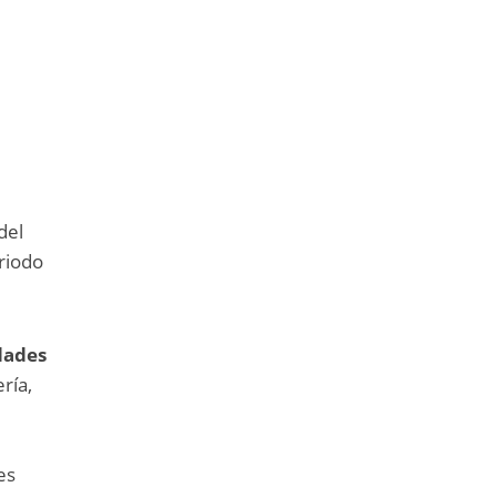
del
riodo
idades
ría,
es