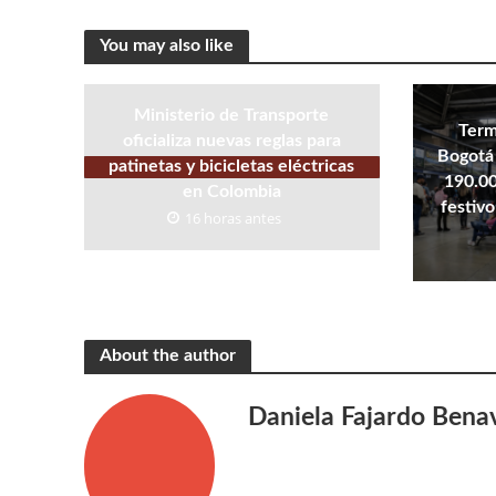
You may also like
Ministerio de Transporte
Term
oficializa nuevas reglas para
Bogotá 
patinetas y bicicletas eléctricas
190.00
en Colombia
festivo
16 horas antes
About the author
Daniela Fajardo Bena