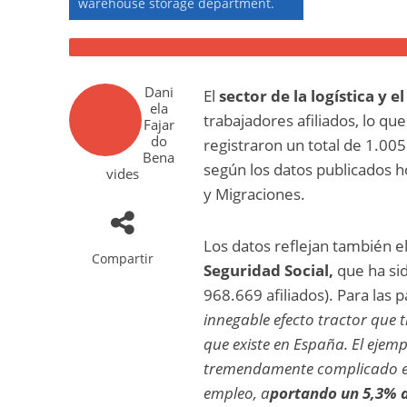
warehouse storage department.
5 abril, 2023
2 Min Read
Dani
El
sector de la logística y 
ela
trabajadores afiliados, lo q
Fajar
do
registraron un total de 1.005
Bena
según los datos publicados ho
vides
y Migraciones.
Los datos reflejan también e
Compartir
Seguridad Social,
que ha sid
968.669 afiliados). Para las p
innegable efecto tractor que 
que existe en España. El ejem
tremendamente complicado en 
empleo, a
portando un 5,3% d