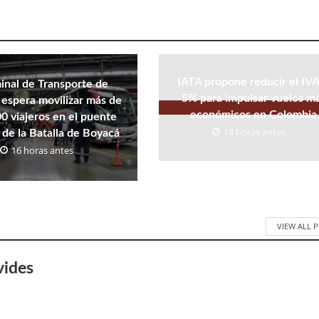
IATA propone reducir el IVA
inal de Transporte de
5% para impulsar vuelos m
espera movilizar más de
económicos en Colombia
0 viajeros en el puente
18 horas antes
 de la Batalla de Boyacá
16 horas antes
VIEW ALL 
vides