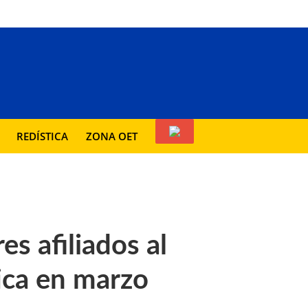
REDÍSTICA
ZONA OET
es afiliados al
tica en marzo