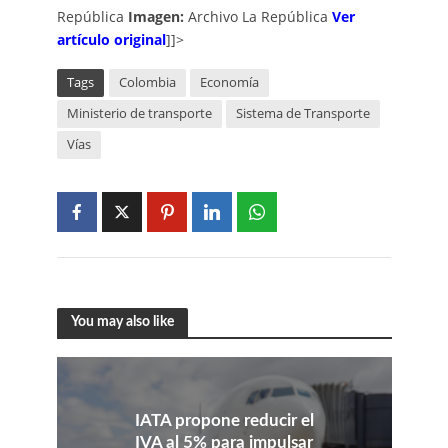
República
Imagen:
Archivo La República
Ver
artículo original
]]>
Tags
Colombia
Economía
Ministerio de transporte
Sistema de Transporte
Vías
You may also like
IATA propone reducir el
IVA al 5% para impulsar