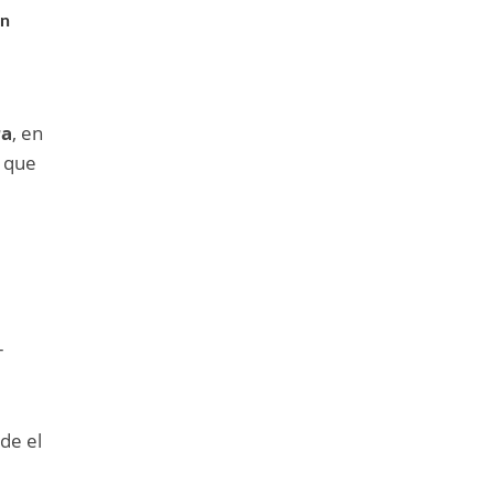
on
ra
, en
o que
-
de el