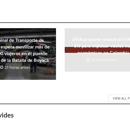
IATA propone reducir el IVA
inal de Transporte de
5% para impulsar vuelos m
espera movilizar más de
económicos en Colombia
0 viajeros en el puente
23 horas antes
 de la Batalla de Boyacá
21 horas antes
VIEW ALL 
vides