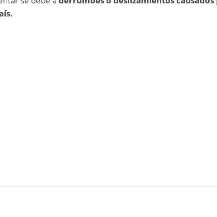
mentar se debe a
derrumbes o deslizamientos causados
aís.