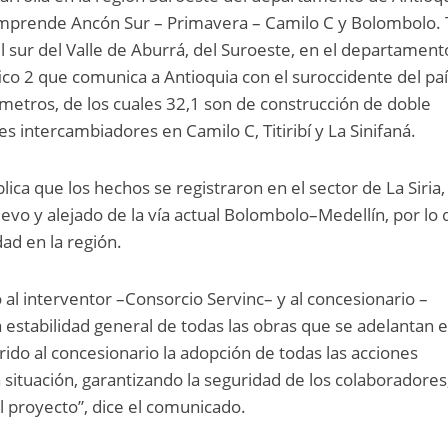
comprende Ancón Sur – Primavera – Camilo C y Bolombolo. 
l sur del Valle de Aburrá, del Suroeste, en el departament
ico 2 que comunica a Antioquia con el suroccidente del paí
ómetros, de los cuales 32,1 son de construcción de doble
s intercambiadores en Camilo C, Titiribí y La Sinifaná.
ica que los hechos se registraron en el sector de La Siria,
o y alejado de la vía actual Bolombolo–Medellín, por lo
dad en la región.
tó al interventor –Consorcio Servinc– y al concesionario –
la estabilidad general de todas las obras que se adelantan e
ido al concesionario la adopción de todas las acciones
 situación, garantizando la seguridad de los colaboradores
l proyecto”, dice el comunicado.