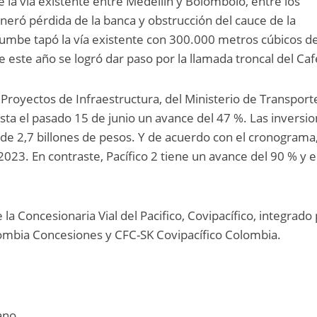
 la vía existente entre Medellín y Bolombolo, entre los
eneró pérdida de la banca y obstrucción del cauce de la
rumbe tapó la vía existente con 300.000 metros cúbicos d
de este año se logró dar paso por la llamada troncal del Caf
Proyectos de Infraestructura, del Ministerio de Transport
ta el pasado 15 de junio un avance del 47 %. Las inversi
 de 2,7 billones de pesos. Y de acuerdo con el cronograma
23. En contraste, Pacífico 2 tiene un avance del 90 % y el
 la Concesionaria Vial del Pacifico, Covipacífico, integrado
olombia Concesiones y CFC-SK Covipacífico Colombia.
ano