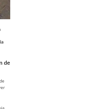
a
ia
n de
 de
yer
ia.