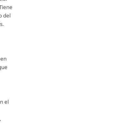
Tiene
o del
s.
 en
 que
n el
,