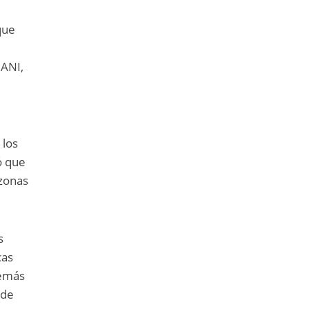
que
 ANI,
 los
ó que
 zonas
s
cas
demás
 de