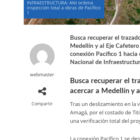
INFRAESTRUCTURA: ANI ordena
inspección total a obras de Pacífico
1
Busca recuperar el trazad
Medellín y al Eje Cafetero
conexión Pacífico 1 hacia e
Nacional de Infraestructur
webmaster
Busca recuperar el tr
acercar a Medellín y a
Tras un deslizamiento en la v
Compartir
Amagá, por el costado de Titi
una verificación total del pro
La conexión Pacífico 1 se de