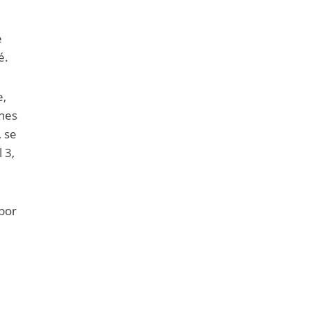
e
é.
e,
ones
, se
 3,
 por