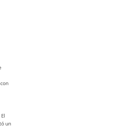
e
l
 con
 El
tó un