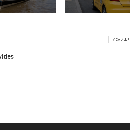
VIEW ALL 
vides