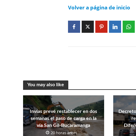
Volver a página de inicio
You may also like
Invías prevé restablecer en dos
Decreto
semanas el paso de carga en la
re
vía San Gil-Bucaramanga
Difer
20 horas antes