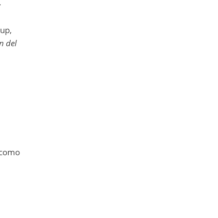
.
up,
n del
n como
l