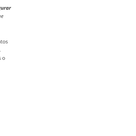
urar
ue
atos
.
s o