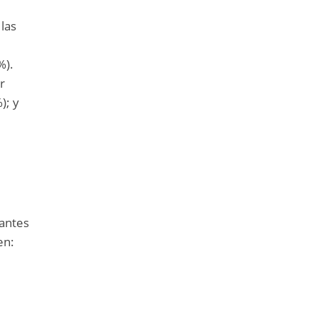
 las
%).
r
); y
vantes
en: