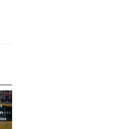
as
en
bios