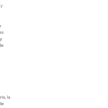
 y
e
es
 y
de
io, la
 de