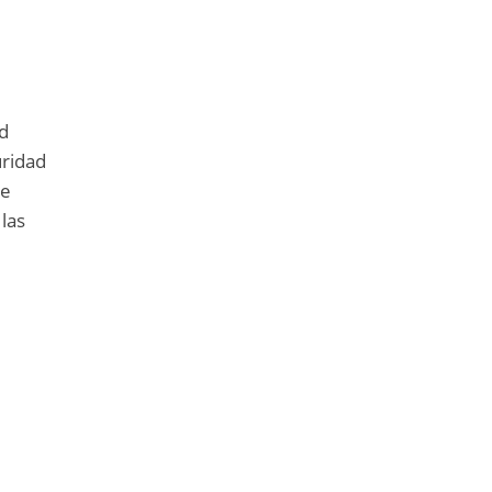
ad
uridad
ue
 las