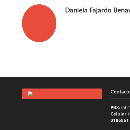
Daniela Fajardo Bena
Contact
PBX:
(60
Celular 
0186961