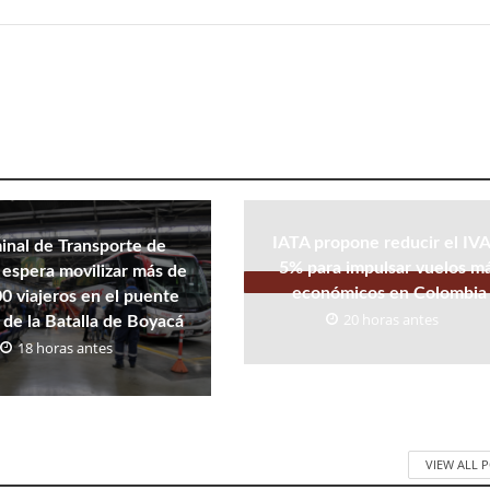
IATA propone reducir el IVA
inal de Transporte de
5% para impulsar vuelos m
espera movilizar más de
económicos en Colombia
0 viajeros en el puente
20 horas antes
 de la Batalla de Boyacá
18 horas antes
VIEW ALL 