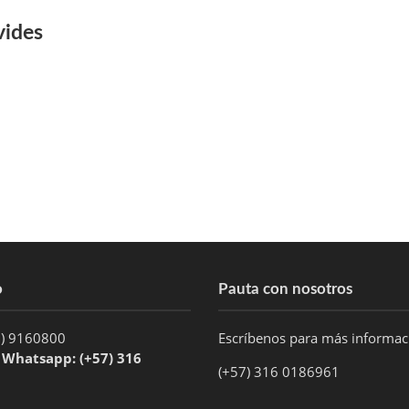
vides
o
Pauta con nosotros
1) 9160800
Escríbenos para más informa
/ Whatsapp: (+57) 316
(+57) 316 0186961