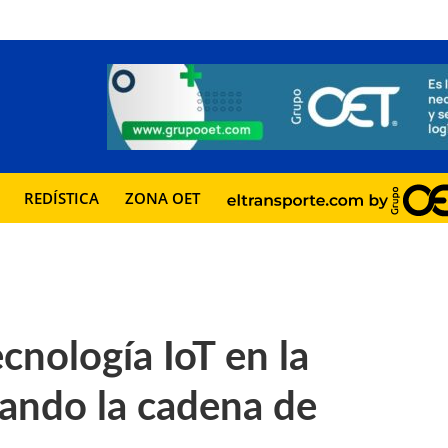
REDÍSTICA
ZONA OET
ecnología IoT en la
izando la cadena de