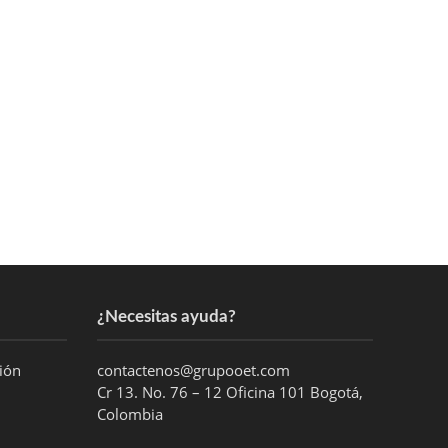
¿Necesitas ayuda?
ción
contactenos@grupooet.com
Cr 13. No. 76 – 12 Oficina 101 Bogotá,
Colombia