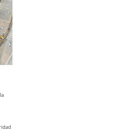
la
ridad