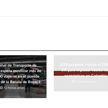
IATA propone reducir el IVA
inal de Transporte de
5% para impulsar vuelos m
espera movilizar más de
económicos en Colombia
0 viajeros en el puente
14 horas antes
 de la Batalla de Boyacá
12 horas antes