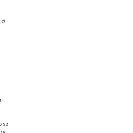
 el
on
e
o se
ria