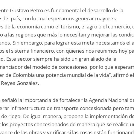
ente Gustavo Petro es fundamental el desarrollo de la
e del país, con lo cual esperamos generar mayores
s de la economía como el turismo, el agro o el comercio,
lo a las regiones que más lo necesitan y mejorar las condi
ianos. Sin embargo, para lograr esta meta necesitamos el
os el sistema financiero, con quienes nos reunimos hoy p
ad. Este sector siempre ha sido un gran aliado de la
l financiador del modelo de concesiones, por lo que espera
er de Colombia una potencia mundial de la vida”, afirmó e
o Reyes González.
a señaló la importancia de fortalecer la Agencia Nacional d
iderar infraestructura de transporte concesionada pero ta
to de riego. De igual manera, propone la implementación d
r los proyectos concesionados de manera que se realice u
ance de las obras y verificar si las cosas están funcionan