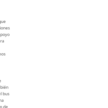
 que
ciones
 apoyo
ara
mos
l
e
mbién
el bus
na
do de