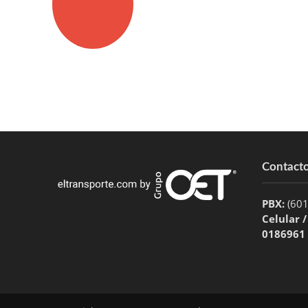
Contact
PBX:
(60
Celular 
0186961