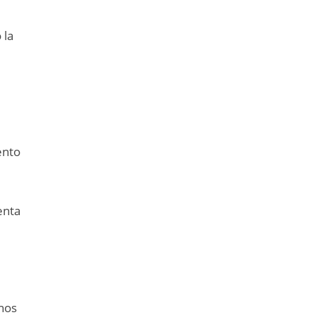
 la
ento
enta
enos