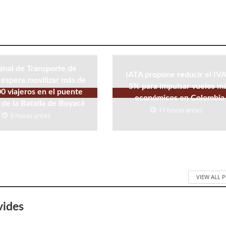
inal de Transporte de
IATA propone reducir el IVA
espera movilizar más de
5% para impulsar vuelos m
0 viajeros en el puente
económicos en Colombia
 de la Batalla de Boyacá
11 horas antes
9 horas antes
VIEW ALL 
vides