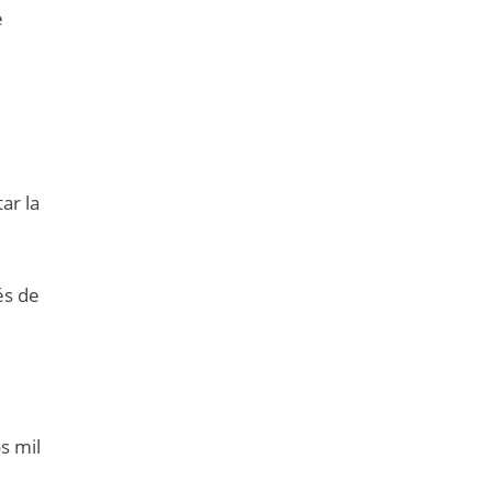
e
ar la
és de
s mil