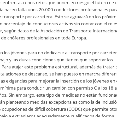
se enfrenta a unos retos que ponen en riesgo el futuro de 
ña hacen falta unos 20.000 conductores profesionales par
transporte por carretera. Esto se agravará en los próxim
an porcentaje de conductores activos sin contar con el rel
ar, según datos de la Asociación de Transporte Internacion
 de chóferes profesionales en toda Europa.
n los jóvenes para no dedicarse al transporte por carrete
abajo y las duras condiciones que tienen que soportar los
. Para atajar este problema estructural, además de tratar 
stalaciones de descanso, se han puesto en marcha diferen
as exigencias para mejorar la inserción de los jóvenes en 
 mínima para conducir un camión con permiso C a los 18 a
ños. Sin embargo, este tipo de medidas no están funciona
stán planteando medidas excepcionales como la de inclusi
de ocupaciones de difícil cobertura (CODC) que permite oto
abajo a extranjeros adecuadamente cualificados de forma