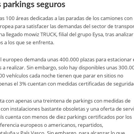
s parkings seguros
as 100 áreas dedicadas a las paradas de los camiones con
uropea para satisfacer las demandas del sector de transpo
ha llegado mowiz TRUCK, filial del grupo Eysa, tras analizar
os a los que se enfrenta.
vel europeo demanda unas 400.000 plazas para estacionar 
 a realizar. Sin embargo, solo hay disponibles unas 300.00
00 vehículos cada noche tienen que parar en sitios no
apenas el 3% cuentan con medidas certificadas de segurida
nta con apenas una treintena de parkings con medidas de
 con instalaciones bastante obsoletas y una oferta de serv
aís cuenta con menos de diez parkings certificados por los
eferencia europeos o americanos, repartidos,
aluña y País Vasco. Sin embargo, para alcanzar lo que