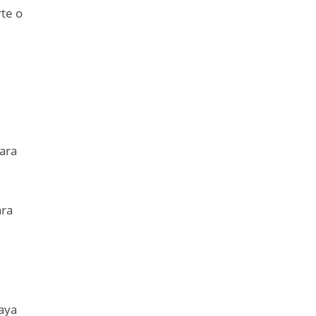
rte o
para
ara
haya