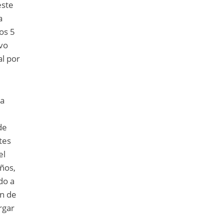
este
a
os 5
evo
al por
ra
de
tes
el
ños,
do a
ón de
rgar