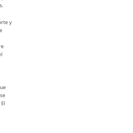
s.
rte y
de
re
el
que
 se
 El