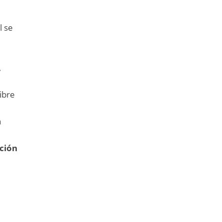
l se
,
ibre
n
ación