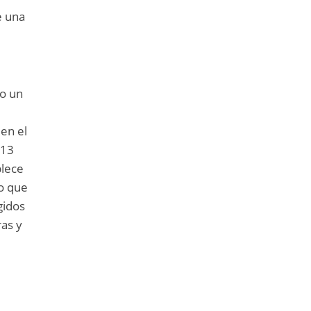
e una
do un
 en el
013
blece
to que
gidos
ras y