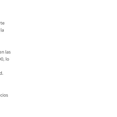
rte
 la
en las
0, lo
d.
icios