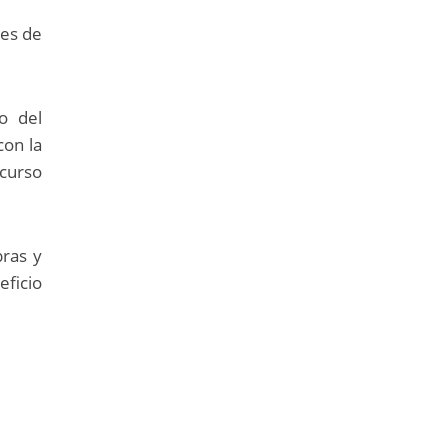
les de
o del
con la
ncurso
bras y
eficio