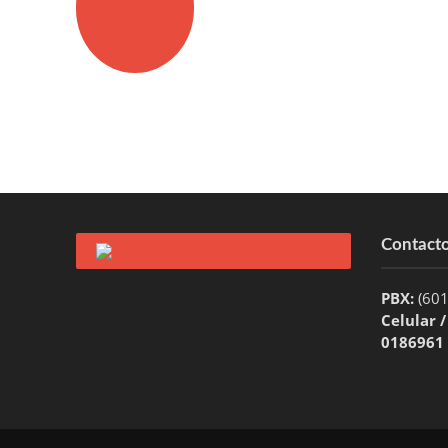
Contact
PBX:
(60
Celular 
0186961