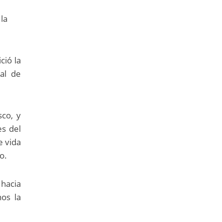
 la
ció la
al de
sco, y
es del
e vida
o.
hacia
nos la