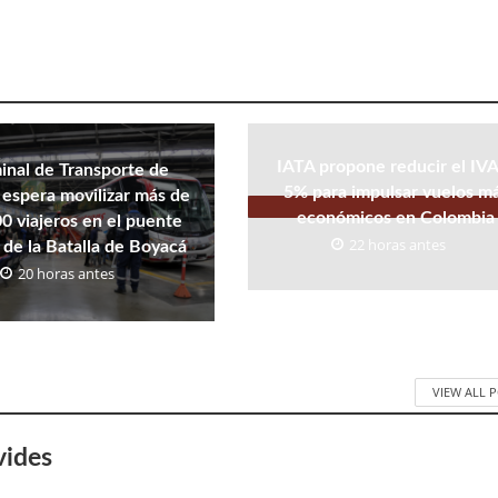
IATA propone reducir el IVA
inal de Transporte de
5% para impulsar vuelos m
espera movilizar más de
económicos en Colombia
0 viajeros en el puente
22 horas antes
 de la Batalla de Boyacá
20 horas antes
VIEW ALL 
vides