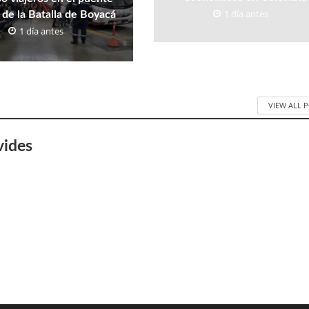
1 día antes
 de la Batalla de Boyacá
1 día antes
VIEW ALL 
vides