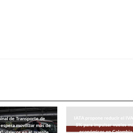
IATA propone reducir el IVA
inal de Transporte de
5% para impulsar vuelos m
espera movilizar más de
económicos en Colombia
0 viajeros en el puente