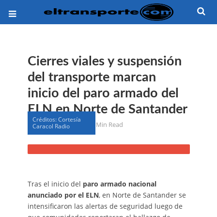
Cierres viales y suspensión
del transporte marcan
inicio del paro armado del
ELN en Norte de Santander
Créditos: Cortesía
8 meses antes
3 Min Read
Caracol Radio
Tras el inicio del
paro armado nacional
anunciado por el ELN
, en Norte de Santander se
intensificaron las alertas de seguridad luego de