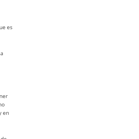
ue es
la
ener
no
y en
 de