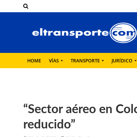
HOME
VÍAS
TRANSPORTE
JURÍDICO
“Sector aéreo en Co
reducido”