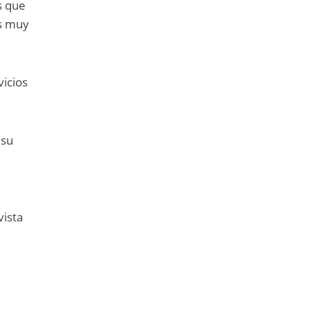
s que
es muy
vicios
 su
vista