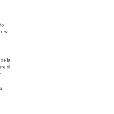
do
s una
 de la
tre el
r
ra