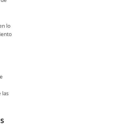
en lo
iento
,
te
 las
os