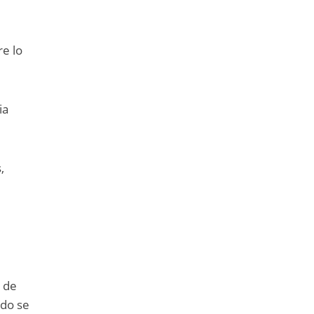
re lo
ia
,
% de
udo se