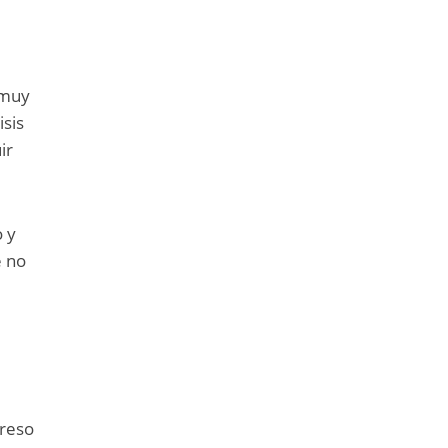
s
 muy
isis
ir
o y
e no
greso