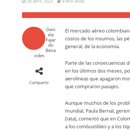
30 abril, 2023
8 Min Read
Dani
El mercado aéreo colombiano 
ela
costos de los insumos, las pé
Fajar
do
general, de la economía.
Bena
vides
Parte de las consecuencias de
en los últimos dos meses, por
aerolíneas que apagaron mot
Compartir
que compraron pasajes.
Aunque muchos de los proble
mundial, Paula Bernal, geren
(Iata), comentó que en Colo
a los combustibles y a los ti