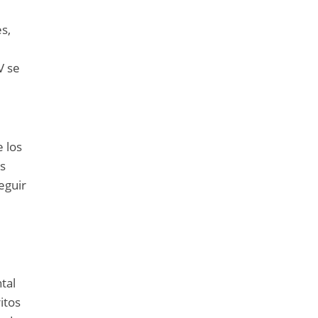
s,
V se
e los
os
eguir
tal
itos