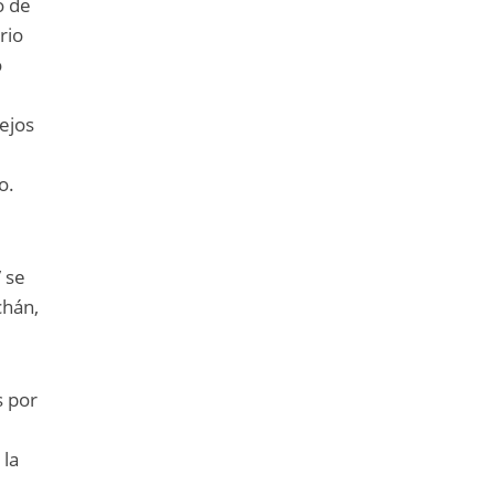
o de
rio
o
sejos
o.
 se
chán,
s por
 la