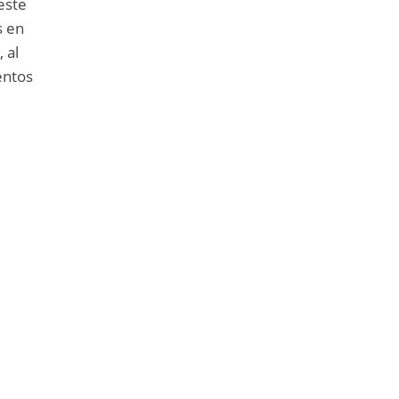
 este
s en
 al
entos