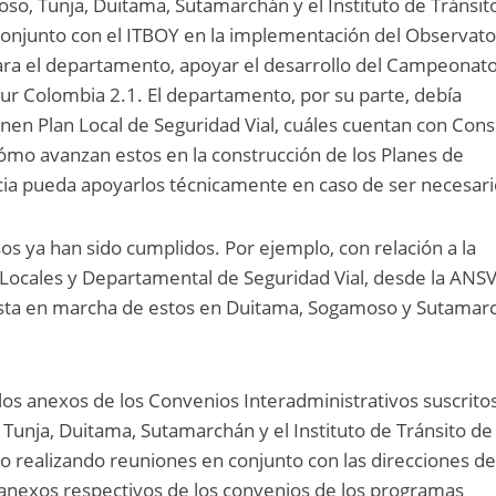
so, Tunja, Duitama, Sutamarchán y el Instituto de Tránsit
conjunto con el ITBOY en la implementación del Observato
para el departamento, apoyar el desarrollo del Campeonat
our Colombia 2.1. El departamento, por su parte, debía
ienen Plan Local de Seguridad Vial, cuáles cuentan con Con
cómo avanzan estos en la construcción de los Planes de
cia pueda apoyarlos técnicamente en caso de ser necesari
 ya han sido cumplidos. Por ejemplo, con relación a la
Locales y Departamental de Seguridad Vial, desde la ANSV
puesta en marcha de estos en Duitama, Sogamoso y Sutamar
os anexos de los Convenios Interadministrativos suscrito
Tunja, Duitama, Sutamarchán y el Instituto de Tránsito de
o realizando reuniones en conjunto con las direcciones de
 anexos respectivos de los convenios de los programas