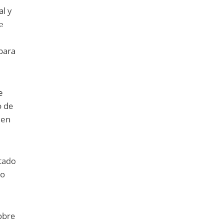
al y
e
 para
e
o de
 en
tado
lo
obre