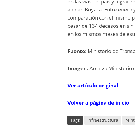
en las vías del país y lograr 
año en Boyacá. Entre enero 
comparación con el mismo pe
pasar de 134 decesos en sini
en los mismos meses de est
Fuente
: Ministerio de Trans
Imagen:
Archivo Ministerio
V
er artí
c
ulo
o
rigi
n
al
Volver a página de inicio
Tags
Infraestructura
Mint