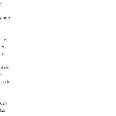
o
ajando
pios
ren
co.
al de
os
lan de
s es
das