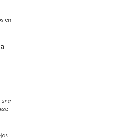
os en
ia
, una
esos
ejos