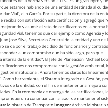
stándares de la norma versión 2015. “Es un gran logro y ti
orque estamos hablando de una entidad destinada al cuida
ridad Vial”, dijo García. Por su parte, la directora de la ent
 recibía con satisfacción esta certificación y agregó que “
mejorando y asumir el reto de certificarnos en la norma 
eguridad Vial, tenemos que dar ejemplo como Agencia y l
Juan José Silva, Secretario General de la entidad y uno de 
gro se da por el trabajo decidido de funcionarios y contrati
responder a un compromiso que ha sido largo, pero que
a interna de la entidad”. El Jefe de Planeación, Michael Lóp
 certificaciones nos compromete con la gestión ambiental, l
 gestión institucional. Ahora tenemos claros los lineamien
 Como herramienta, el Sistema Integrado de Gestión, pe
jetivos de la entidad, con el fin de mantener una mejora co
iarias. En la ceremonia de entrega de las certificaciones, l
mprometieron a continuar con la labor de mantener el sis
nte:
Ministerio de Transporte
Imagen:
Archivo Ministerio 