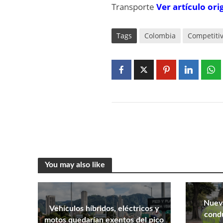
Transporte
Ver artículo ori
Tags
Colombia
Competiti
You may also like
Nueva
Vehículos híbridos, eléctricos y
condu
motos quedarían exentos del pico