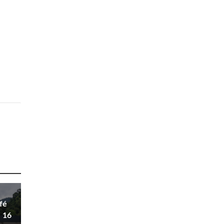
fé
l 16