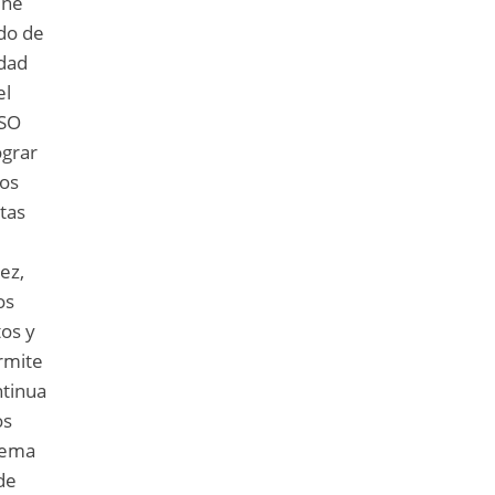
ene
do de
idad
el
ISO
ograr
los
stas
ez,
os
tos y
rmite
ntinua
os
tema
de