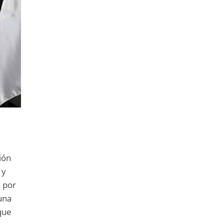
ión
 y
a por
una
que