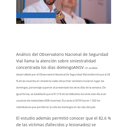
Análisis del Observatorio Nacional de Seguridad
Vial llama la atención sobre siniestralidad
concentrada los días domingoANSV
Un análisis
desarrollado por el Observatorio Nacional de Seguridad Vial evidenció que el 24
% de las muertes en siniestros viales del primer semestre tuvieron lugar los
domingos, porcentaje superior al presentado los otros días de la semana. De
igual forma, se estableció que el 61.5 % de los fallecidos durante este día eran
usuarios de motocicleta (458 muertos). Durante el 2018 fueron 1.502 los
colombianos que perdieron la vida los domingos en las vías del país.
El estudio además permitió conocer que el 82.6 %
de las víctimas (fallecidos y lesionados) se