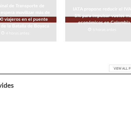
inal de Transporte de
IATA propone reducir el IVA
espera movilizar más de
5% para impulsar vuelos m
0 viajeros en el puente
económicos en Colombia
 de la Batalla de Boyacá
6 horas antes
4 horas antes
VIEW ALL 
vides