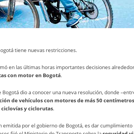
Bogotá tiene nuevas restricciones.
tomó en las últimas horas importantes decisiones alrededo
letas con motor en Bogotá
.
e Bogotá dio a conocer una nueva resolución, donde –entr
lación de vehículos con motores de más 50 centímetro
 ciclovías y ciclorutas
.
ón emitida por el gobierno de Bogotá, es dar cumplimiento 
es fijó el Ministerio de Transporte sobre la
seguridad vi