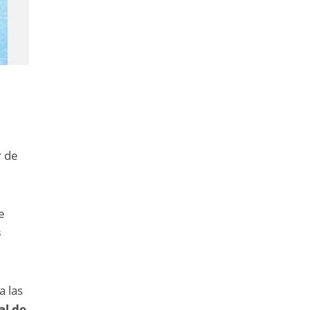
r de
e
s
a las
al de