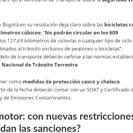
e Bogotá en su resolución deja claro sobre las
bicicletas 
tímetros cúbicos:
“
No podrán circular en los 609
los 127,69 kilómetros de ciclovías o cualquier tipo de ciclo
tinados al tránsito exclusivo de peatones o bicicletas”.
delo de transporte deberán ceñirse a las normas establec
 Nacional de Tránsito Terrestre
.
ener como
medidas de protección casco y chaleco
rtir de la fecha deberán contar con un SOAT y Certificado 
 y de Emisiones Contaminantes.
 motor
: con nuevas restriccione
edan las
sanciones
?