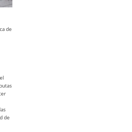
rca de
el
sputas
ter
das
ad de