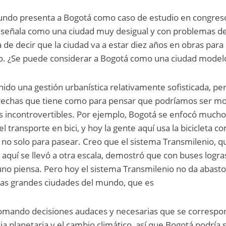
undo presenta a Bogotá como caso de estudio en congres
a señala como una ciudad muy desigual y con problemas d
 de decir que la ciudad va a estar diez años en obras para
o. ¿Se puede considerar a Bogotá como una ciudad model
nido una gestión urbanística relativamente sofisticada, pe
 brechas que tiene como para pensar que podríamos ser m
sas incontrovertibles. Por ejemplo, Bogotá se enfocó much
l transporte en bici, y hoy la gente aquí usa la bicicleta c
no solo para pasear. Creo que el sistema Transmilenio, q
 aquí se llevó a otra escala, demostró que con buses logra
no piensa. Pero hoy el sistema Transmilenio no da abasto
 las grandes ciudades del mundo, que es
omando decisiones audaces y necesarias que se corresp
ia planetaria y el cambio climático, así que Bogotá podría s