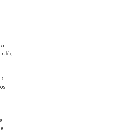
ro
n lío,
600
íos
a
 el