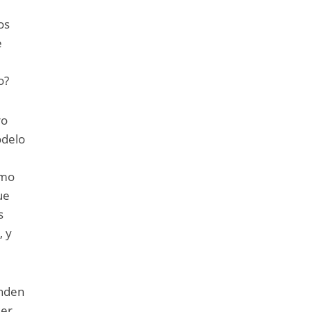
os
e
o?
ro
odelo
o
omo
ue
s
, y
onden
er,