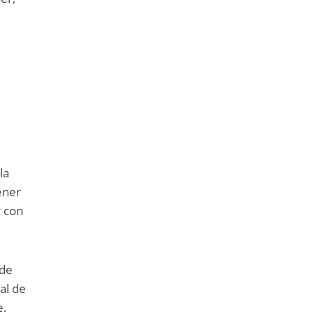
la
ener
r con
nde
al de
e.