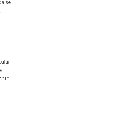
da se
,
cular
e
ante
s