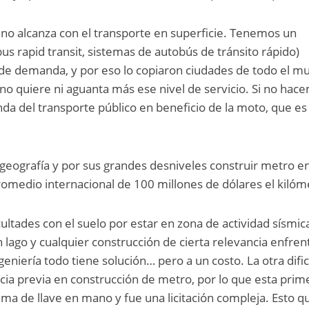
no alcanza con el transporte en superficie. Tenemos un
bus rapid transit, sistemas de autobús de tránsito rápido)
e demanda, y por eso lo copiaron ciudades de todo el m
no quiere ni aguanta más ese nivel de servicio. Si no hac
 del transporte público en beneficio de la moto, que es 
geografía y por sus grandes desniveles construir metro e
omedio internacional de 100 millones de dólares el kilóm
ultades con el suelo por estar en zona de actividad sísmic
lago y cualquier construcción de cierta relevancia enfren
eniería todo tiene solución… pero a un costo. La otra difi
ia previa en construcción de metro, por lo que esta prim
ema de llave en mano y fue una licitación compleja. Esto q