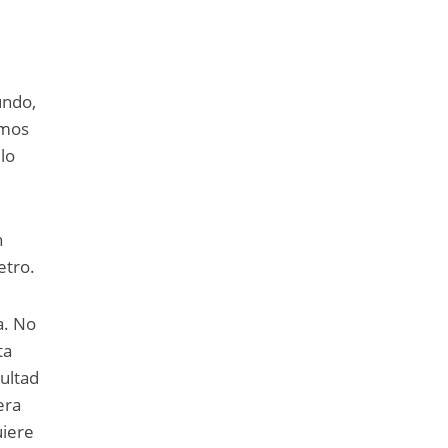
undo,
emos
lo
n
etro.
a. No
ta
cultad
era
uiere