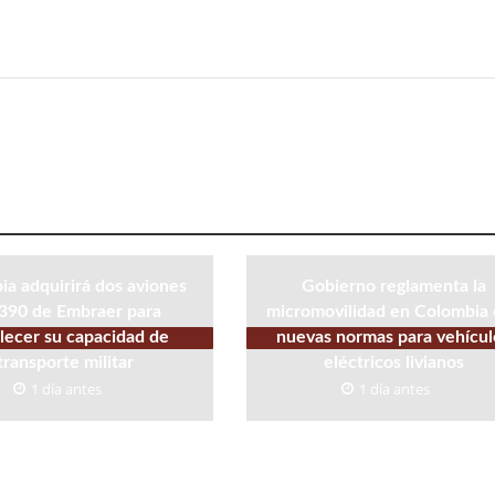
a adquirirá dos aviones
Gobierno reglamenta la
390 de Embraer para
micromovilidad en Colombia
alecer su capacidad de
nuevas normas para vehícul
transporte militar
eléctricos livianos
1 día antes
1 día antes