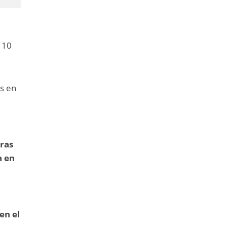
 10
os en
ras
a en
en el