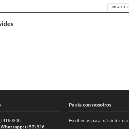
VIEW ALL 
vides
o
Pauta con nosotros
1) 9160800
Escríbenos para más informa
/ Whatsapp: (+57) 316