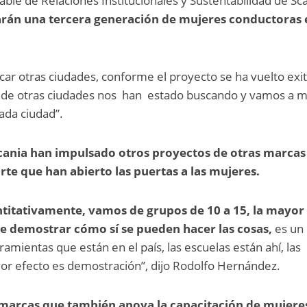
le de Relaciones Institucionales y Sustentabilidad de Sc
rán una tercera generación de mujeres conductoras 
ar otras ciudades, conforme el proyecto se ha vuelto exi
de otras ciudades nos han estado buscando y vamos a m
cada ciudad”.
ania han impulsado otros proyectos de otras marcas
te que han abierto las puertas a las mujeres.
titativamente, vamos de grupos de 10 a 15, la mayor
e demostrar cómo sí se pueden hacer las cosas,
es un
mientas que están en el país, las escuelas están ahí, las
or efecto es demostración”, dijo Rodolfo Hernández.
 marcas que también apoya la capacitación de mujere