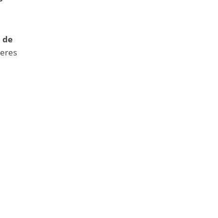
a de
jeres