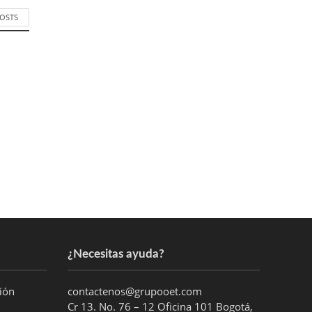
POSTS
¿Necesitas ayuda?
ción
contactenos@grupooet.com
Cr 13. No. 76 – 12 Oficina 101 Bogotá,