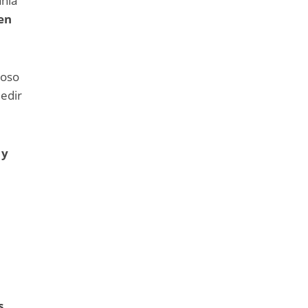
ania
en
toso
edir
 y
s