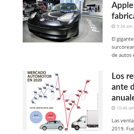
Apple
fabri
9:34 am
El gigant
surcorean
de autos e
Los r
ante 
anual
10:46 a
Las venta
2019. Fue