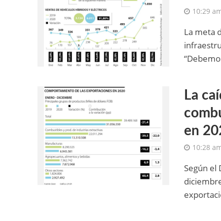
10:29 a
La meta d
infraestr
“Debemos
La ca
combus
en 20
10:28 a
Según el 
diciembre
exportaci