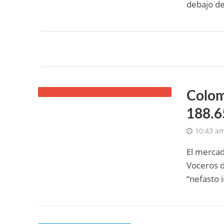
debajo de
Colom
188.6
10:43 a
El mercad
Voceros d
“nefasto 