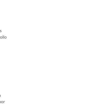
s
ollo
a
por