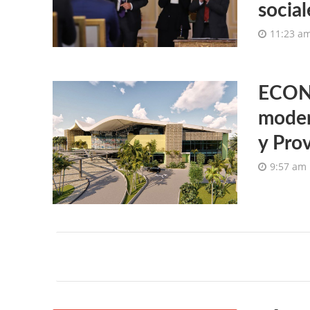
socia
11:23 a
ECONO
moder
y Pro
9:57 am