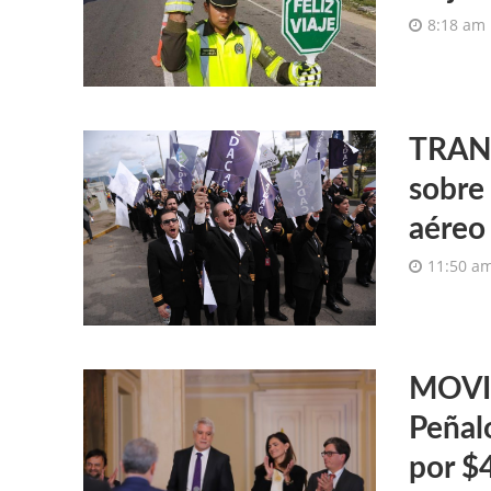
8:18 am
TRANS
sobre 
aéreo
11:50 a
MOVIL
Peñal
por $4