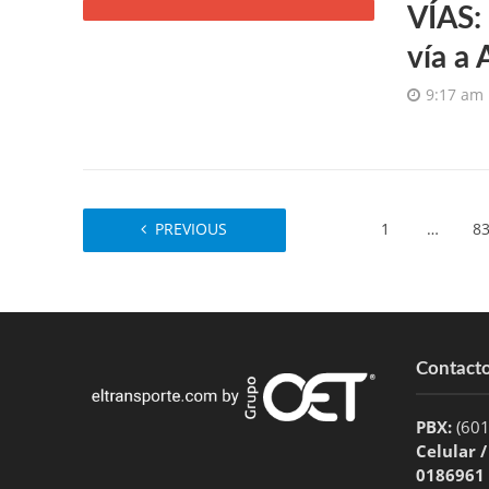
VÍAS:
vía a
9:17 am
PREVIOUS
1
…
8
Contact
PBX:
(60
Celular 
0186961