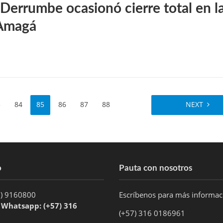
 Derrumbe ocasionó cierre total en l
 Amagá
3
84
85
86
87
88
NEXT
o
Pauta con nosotros
1) 9160800
Escríbenos para más informa
/ Whatsapp: (+57) 316
(+57) 316 0186961