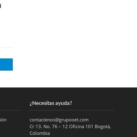
a
¿Necesitas ayuda?
ción
contactenos@grupooet.com
Cr 13. No. 76 – 12 Oficina 101 Bogotá,
Colombia