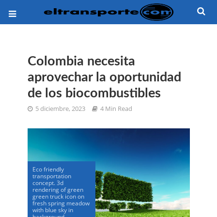
Colombia necesita
aprovechar la oportunidad
de los biocombustibles
5 diciembre, 2023
4 Min Read
Eco friendly
transportation
concept. 3d
rendering of green
green truck icon on
fresh spring meadow
with blue sky in
background.