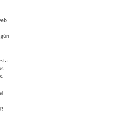
 web
ngún
esta
as
s.
el
TR