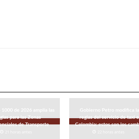
 1000 de 2026 amplía las
Gobierno Petro modifica l
glas para las Zonas
reglas del servicio de taxi 
enciales de Transporte
Colombia: estos son los cam
21 horas antes
22 horas antes