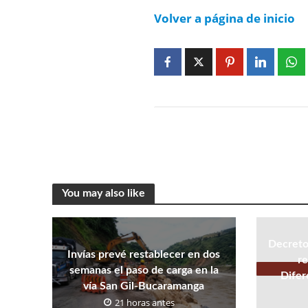
Volver a página de inicio
You may also like
Decreto
Invías prevé restablecer en dos
re
semanas el paso de carga en la
Difer
vía San Gil-Bucaramanga
21 horas antes