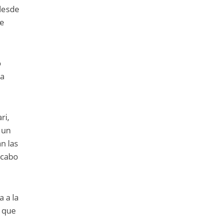
desde
te
o
La
ri,
 un
n las
 cabo
 a la
e que