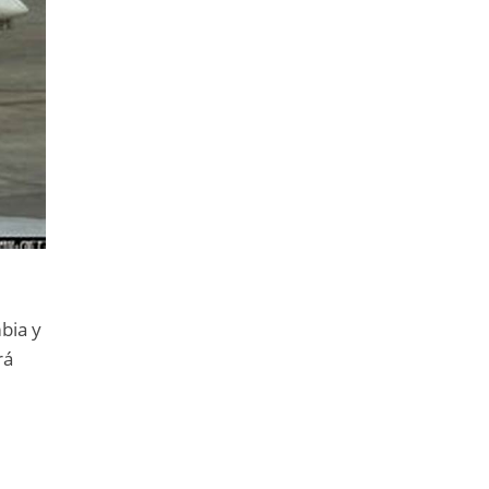
bia y
rá