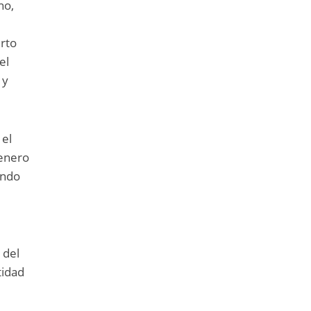
no,
erto
el
 y
 el
 enero
ando
 del
tidad