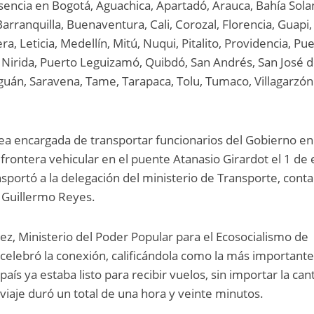
esencia en Bogotá, Aguachica, Apartadó, Arauca, Bahía Sola
rranquilla, Buenaventura, Cali, Corozal, Florencia, Guapi,
ra, Leticia, Medellín, Mitú, Nuqui, Pitalito, Providencia, Pu
 Nirida, Puerto Leguizamó, Quibdó, San Andrés, San José d
guán, Saravena, Tame, Tarapaca, Tolu, Tumaco, Villagarzón
ínea encargada de transportar funcionarios del Gobierno en
 frontera vehicular en el puente Atanasio Girardot el 1 de
nsportó a la delegación del ministerio de Transporte, cont
o Guillermo Reyes.
z, Ministerio del Poder Popular para el Ecosocialismo de
 celebró la conexión, calificándola como la más importante
aís ya estaba listo para recibir vuelos, sin importar la can
viaje duró un total de una hora y veinte minutos.