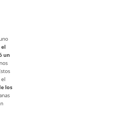
e
 uno
 el
ó un
inos
Estos
 el
e los
manas
an