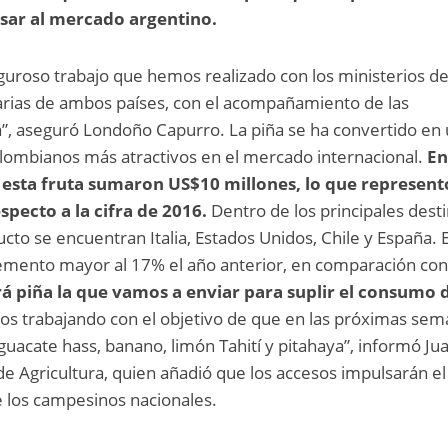
sar al mercado argentino.
riguroso trabajo que hemos realizado con los ministerios d
tarias de ambos países, con el acompañamiento de las
, aseguró Londoño Capurro. La piña se ha convertido en
olombianos más atractivos en el mercado internacional.
En
 esta fruta sumaron US$10 millones, lo que represent
pecto a la cifra de 2016.
Dentro de los principales dest
cto se encuentran Italia, Estados Unidos, Chile y España. 
remento mayor al 17% el año anterior, en comparación con
rá piña la que vamos a enviar para suplir el consumo d
s trabajando con el objetivo de que en las próximas se
uacate hass, banano, limón Tahití y pitahaya”, informó Ju
de Agricultura, quien añadió que los accesos impulsarán el
de los campesinos nacionales.