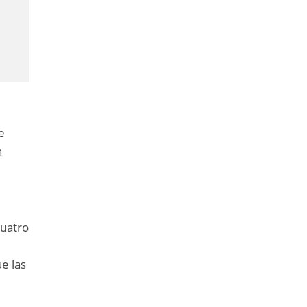
e
n
cuatro
e las