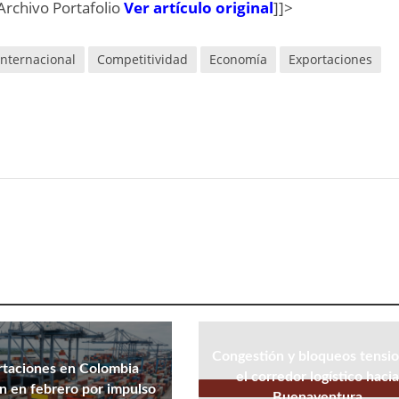
Archivo Portafolio
Ver artículo original
]]>
Internacional
Competitividad
Economía
Exportaciones
Congestión y bloqueos tensi
rtaciones en Colombia
el corredor logístico hacia
n en febrero por impulso
Buenaventura