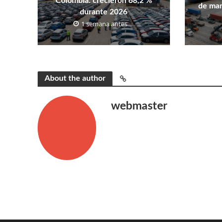
Colombia: crecieron 68,2 %
de man
durante 2026
1 semana antes
About the author
webmaster