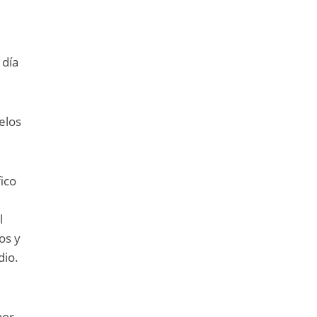
 día
elos
ico
l
os y
dio.
por