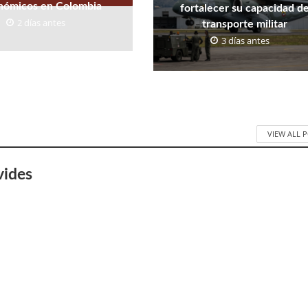
nómicos en Colombia
fortalecer su capacidad d
2 días antes
transporte militar
3 días antes
VIEW ALL 
vides