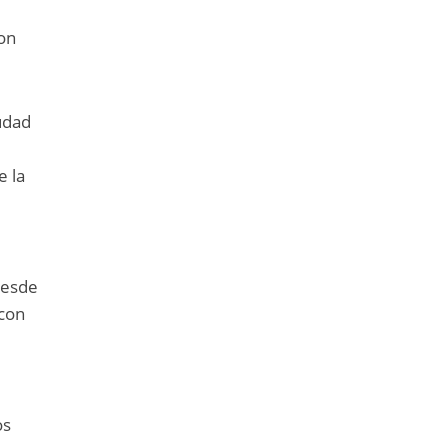
on
udad
e la
l
desde
 con
os