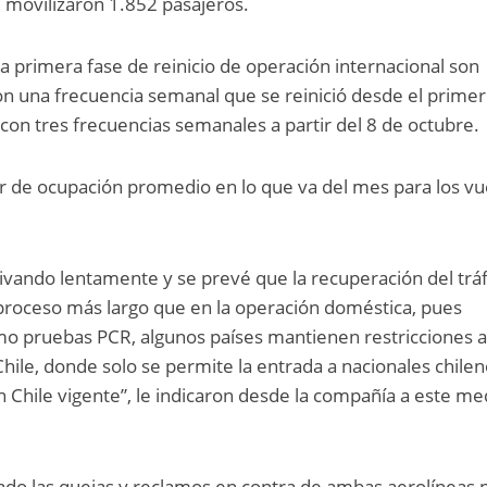
e movilizaron 1.852 pasajeros.
ta primera fase de reinicio de operación internacional son
on una frecuencia semanal que se reinició desde el primer
 con tres frecuencias semanales a partir del 8 de octubre.
r de ocupación promedio en lo que va del mes para los vu
tivando lentamente y se prevé que la recuperación del tráf
 proceso más largo que en la operación doméstica, pues
mo pruebas PCR, algunos países mantienen restricciones a
hile, donde solo se permite la entrada a nacionales chilen
n Chile vigente”, le indicaron desde la compañía a este me
ado las quejas y reclamos en contra de ambas aerolíneas 