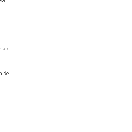
elan
a de