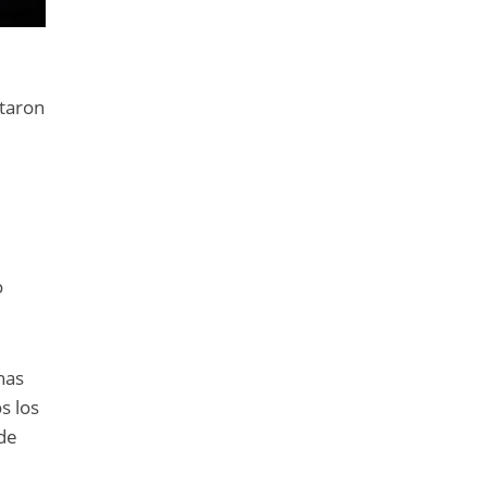
staron
o
nas
s los
 de