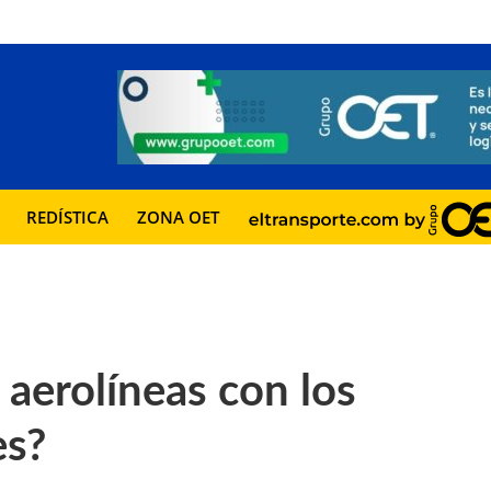
REDÍSTICA
ZONA OET
 aerolíneas con los
es?