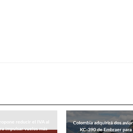
ropone reducir el IVA al
Colombia adquirirá dos avio
ra impulsar vuelos más
KC-390 de Embraer para