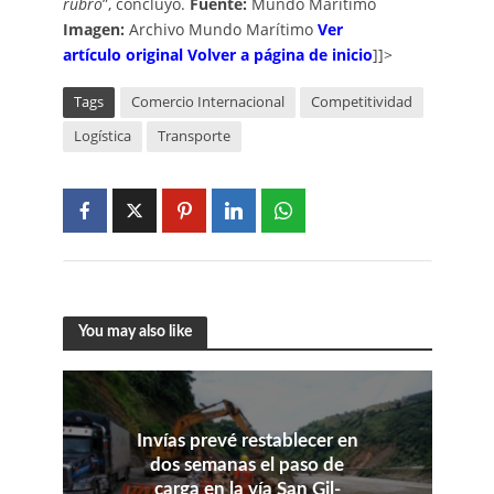
rubro
”, concluyó.
Fuente:
Mundo Marítimo
Imagen:
Archivo Mundo Marítimo
V
er
artículo
o
riginal
Volver a página de inicio
]]>
Tags
Comercio Internacional
Competitividad
Logística
Transporte
You may also like
Invías prevé restablecer en
dos semanas el paso de
carga en la vía San Gil-