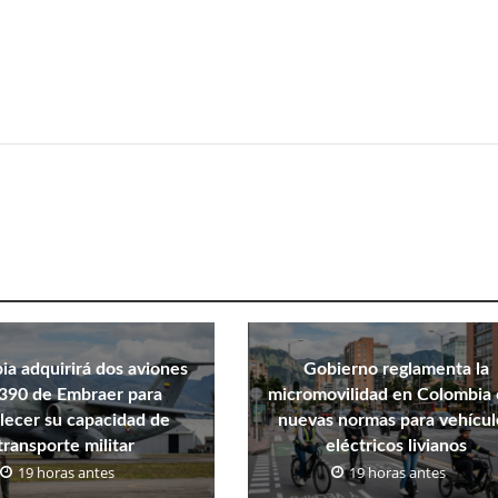
a adquirirá dos aviones
Gobierno reglamenta la
390 de Embraer para
micromovilidad en Colombia
alecer su capacidad de
nuevas normas para vehícul
transporte militar
eléctricos livianos
19 horas antes
19 horas antes