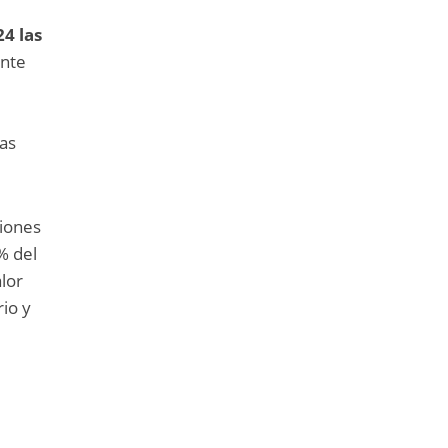
24 las
ente
ías
siones
% del
alor
rio y