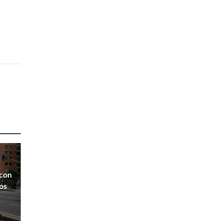
 con
os