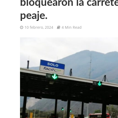
bloquearon la carret
peaje.
10 febrero, 2024
4 Min Read