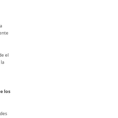
ra
mente
de el
 la
e los
edes