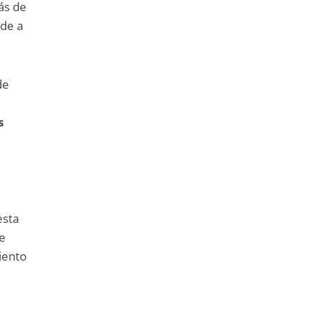
ás de
rde a
de
s
esta
ue
iento