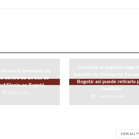
Comenzó el segundo pago d
 denunció amenazas de
Subsidio de Transporte Escola
e dentro de un bus de
Bogotá: así puede retirarlo 
nsMilenio en Bogotá
DaviPlata
3 días antes
1 semana antes
VIEW ALL 