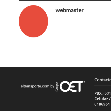
webmaster
Contact
PBX:
(60
Celular 
0186961