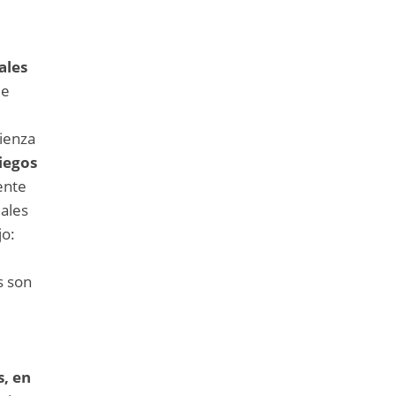
ales
de
ienza
liegos
ente
uales
jo:
s son
, en