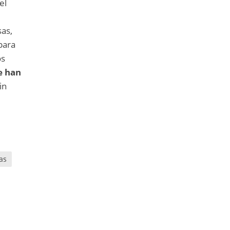
el
sas,
para
os
e han
in
as