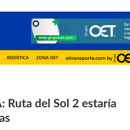
REDÍSTICA
ZONA OET
uta del Sol 2 estaría
ras