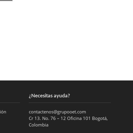
¿Necesitas ayuda?
ción
contactenos@grupooet.com
Cr 13. No. 76 – 12 Oficina 101 Bogotá,
Colombia