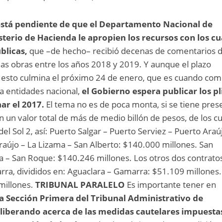
 está pendiente de que el Departamento Nacional de
sterio de Hacienda le apropien los recursos con los cu
blicas,
que –de hecho– recibió decenas de comentarios 
las obras entre los años 2018 y 2019. Y aunque el plazo
a esto culmina el próximo 24 de enero, que es cuando com
ra entidades nacional,
el Gobierno espera publicar los p
ar el 2017.
El tema no es de poca monta, si se tiene pres
n un valor total de más de medio billón de pesos, de los c
del Sol 2, así: Puerto Salgar – Puerto Serviez – Puerto Araú
aújo – La Lizama – San Alberto: $140.000 millones. San
a – San Roque: $140.246 millones. Los otros dos contrato
rra, divididos en: Aguaclara – Gamarra: $51.109 millones.
millones.
TRIBUNAL PARALELO
Es importante tener en
la Sección Primera del Tribunal Administrativo de
iberando acerca de las medidas cautelares impuestas