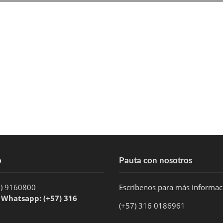
o
Pauta con nosotros
1) 9160800
Escríbenos para más informa
/ Whatsapp: (+57) 316
(+57) 316 0186961