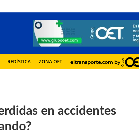
REDÍSTICA
ZONA OET
erdidas en accidentes
sando?