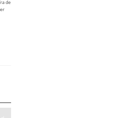
fra de
cer