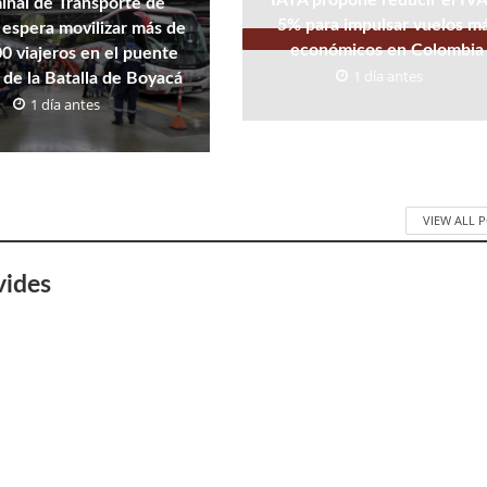
IATA propone reducir el IVA
inal de Transporte de
5% para impulsar vuelos m
espera movilizar más de
económicos en Colombia
0 viajeros en el puente
1 día antes
 de la Batalla de Boyacá
1 día antes
VIEW ALL 
vides