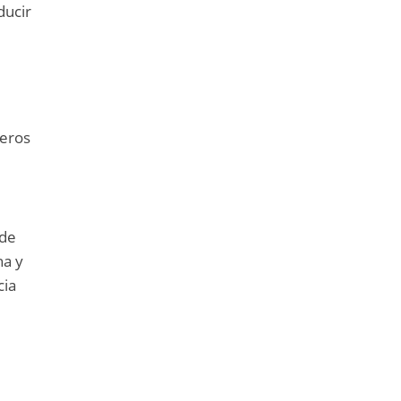
ducir
meros
 de
ha y
cia