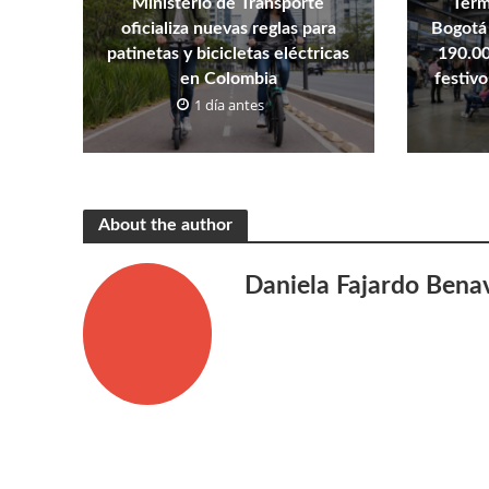
Ministerio de Transporte
Term
oficializa nuevas reglas para
Bogotá 
patinetas y bicicletas eléctricas
190.00
en Colombia
festivo
1 día antes
About the author
Daniela Fajardo Bena