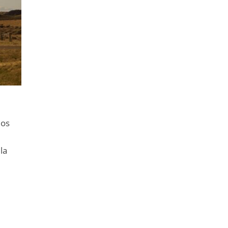
los
la