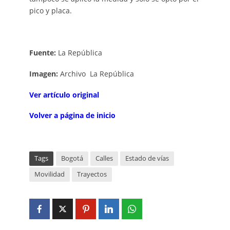
pico y placa.
Fuente:
La República
Imagen:
Archivo La República
V
er artículo original
Volver a página de inicio
Tags
Bogotá
Calles
Estado de vías
Movilidad
Trayectos