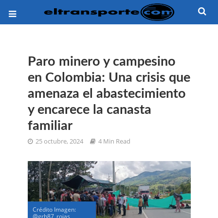
Paro minero y campesino
en Colombia: Una crisis que
amenaza el abastecimiento
y encarece la canasta
familiar
25 octubre, 2024
4 Min Read
Crédito Imagen:
@grh87_rojas