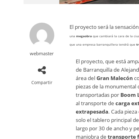
El proyecto será la sensació
una
megaobra
que cambiará la cara de la ciu
que una empresa barranquillera tendrá que
tr
webmaster
El proyecto, que está ampar
de Barranquilla de Alejand
área del
Gran Malecón
co
Compartir
piezas de la monumental 
transportadas por
Boom L
al transporte de
carga ex
extrapesada
. Cada pieza
solo el tablero principal 
largo por 30 de ancho y p
maniobra de
transporte f