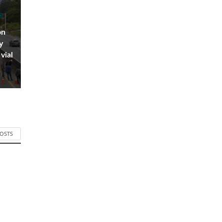
on
y
vial
POSTS