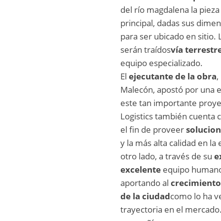
del río magdalena la pieza
principal, dadas sus dimen
para ser ubicado en siti
serán traídos
vía terrestr
equipo especializado.
El
ejecutante de la obra
,
Malecón, apostó por una e
este tan importante proye
Logistics también cuenta 
el fin de proveer
solucion
y la más alta calidad en la
otro lado, a través de su
e
excelente
equipo humano 
aportando al
crecimiento
de la ciudad
como lo ha v
trayectoria en el mercado.