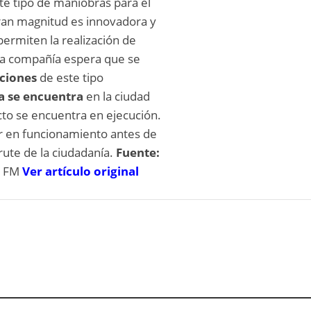
e tipo de maniobras para el
ran magnitud es innovadora y
permiten la realización de
La compañía espera que se
ciones
de este tipo
a se encuentra
en la ciudad
cto se encuentra en ejecución.
r en funcionamiento antes de
frute de la ciudadanía.
Fuente:
a FM
V
er artículo original
o