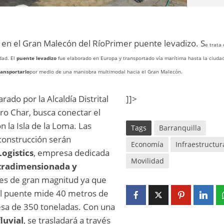
n en el Gran Malecón del RíoPrimer puente levadizo. S
e trata
dad. El
puente levadizo
fue elaborado en Europa y transportado vía marítima hasta la ciudad
ansportarlo
por medio de una maniobra multimodal hacia el Gran Malecón.
ado por la Alcaldía Distrital
]]>
ro Char, busca conectar el
n la Isla de la Loma. Las
Tags
Barranquilla
construcción serán
Economía
Infraestructur
ogistics
, empresa dedicada
Movilidad
tradimensionada y
 es de gran magnitud ya que
del puente mide 40 metros de
esa de 350 toneladas. Con una
luvial
, se trasladará a través