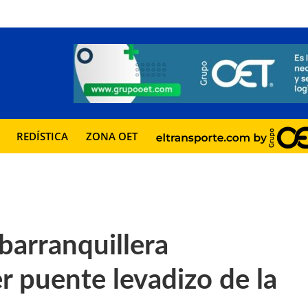
REDÍSTICA
ZONA OET
arranquillera
r puente levadizo de la