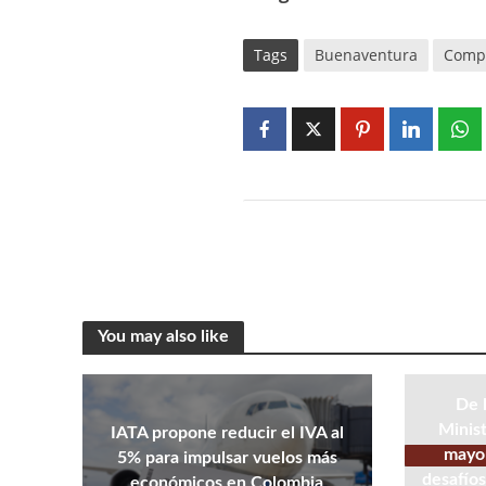
Tags
Buenaventura
Compe
You may also like
De 
Minist
IATA propone reducir el IVA al
mayor
5% para impulsar vuelos más
desafíos
económicos en Colombia