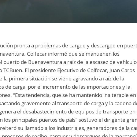
ución pronta a problemas de cargue y descargue en puer
aventura. Colfecar informó que se mantienen los
l puerto de Buenaventura a raíz de la escasez de vehículo
to TCBuen. El presidente Ejecutivo de Colfecar, Juan Caros
 la primera situación se viene agravando a raíz de la
s de carga, por el incremento de las importaciones y la
ones. “Esta tendencia, que se ha mantenido inalterable en 
pactando gravemente al transporte de carga y la cadena d
, genera el desabastecimento de equipos de transporte en
n los principales puertos de país” sostuvo el dirigente gre
 reiteró su llamado a los industriales, generadores de la ca
os procesos de recibo, cargues y descargues de la mercancí