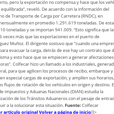
erto, pero la exportación no compensa y hace que los veh
 equilibrada”, reveló. De acuerdo con la información del
ho de Transporte de Carga por Carretera (RNDC), en
mensualmente en promedio 1.291.619 toneladas. De esta
 toneladas y se importan 941.009. “Esto significa que la
,6 veces más que las exportaciones en el puerto de
guez Muñoz. El dirigente sostuvo que “cuando una empre
 para evacuar la carga, detrás de ese hay un contrato que
misma y esto hace que se empiecen a generar afectaciones
as”. Colfecar hizo un llamado a los industriales, genera
eral, para que agilicen los procesos de recibo, embarque y
n especial cargas de exportación, y amplíen sus horarios
 flujos de rotación de los vehículos en origen y destino. 
 de impuestos y Aduanas Nacionales (DIAN) estudia la
rización de los Tránsitos Aduaneros con el pesaje de entra
uir a la solucionar esta situación.
Fuente:
Colfecar
r artículo original
Volver a página de inicio
]]>