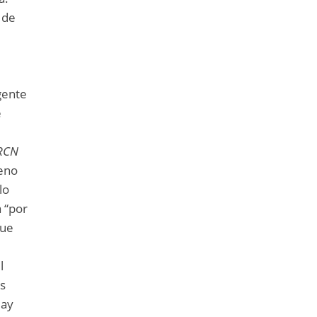
 de
gente
e
RCN
meno
lo
a “por
que
l
es
Hay