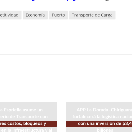
titividad
Economía
Puerto
Transporte de Carga
la Espriella asume un
APP La Dorada–Chiriguan
erio de Transporte con
fortalecerá la logística nacio
es costos, bloqueos y
con una inversión de $3,4
 en la infraestructura vial
billones