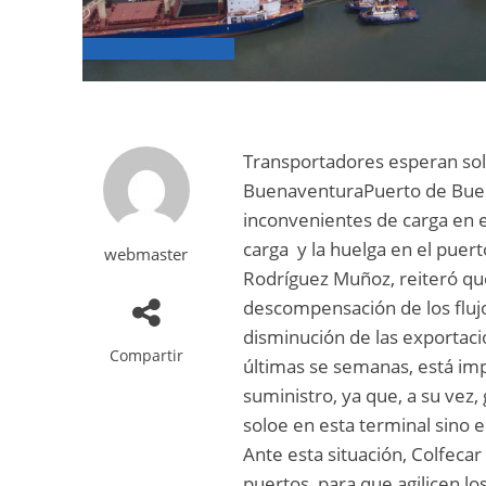
Transportadores esperan sol
BuenaventuraPuerto de Buen
inconvenientes de carga en e
carga y la huelga en el puer
webmaster
Rodríguez Muñoz, reiteró que
descompensación de los flujo
disminución de las exportaci
Compartir
últimas se semanas, está im
suministro, ya que, a su vez
soloe en esta terminal sino e
Ante esta situación, Colfecar
puertos, para que agilicen l