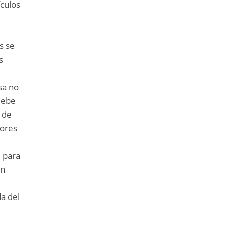
ículos
s se
s
sa no
 debe
 de
dores
, para
En
da del