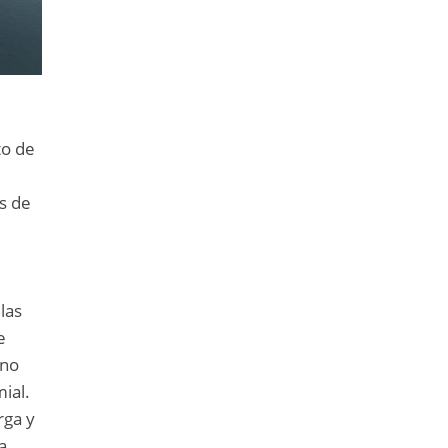
to de
s de
las
e
 no
mial.
rga y
a.