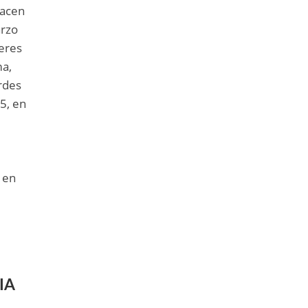
hacen
arzo
deres
ma,
rdes
05, en
e
y en
IA