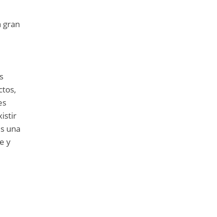
a gran
s
ctos,
es
istir
es una
e y