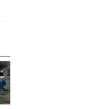
re
por