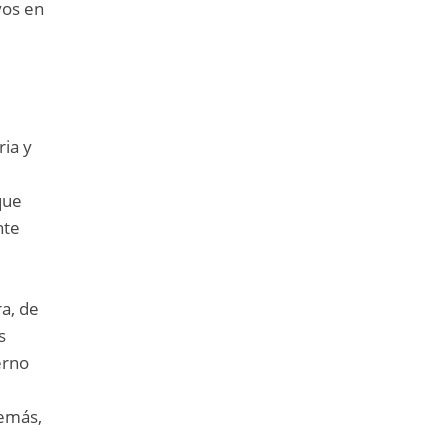
vos en
,
ia y
que
nte
ra, de
s
erno
demás,