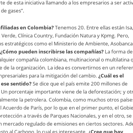
e de esta iniciativa llamando a los empresarios a ser acti
 de gases”.
filiadas en Colombia?
Tenemos 20. Entre ellas están Isa
Verde, Clínica Country, Fundación Natura y Kpmg. Pero,
s estratégicos como el Ministerio de Ambiente, Asobancar
.
¿Cómo pueden inscribirse las compañías?
La forma de
ualquier compañía colombiana, multinacional o multilatina 
 de la organización. La idea es convertirnos en un refere
mpresariales para la mitigación del cambio.
¿Cuál es el
ese sentido?
Se dice que el país emite 200 millones de
 Un porcentaje importante viene de la deforestación; y ot
ecialmente la petrolera. Colombia, como muchos otros paíse
l Acuerdo de París, por lo que en el primer punto, el Gobi
protección a través de Parques Nacionales, y en el otro, se
n mercado regulado de emisiones en ciertos sectores. A
sto al Carbono, lo cual es interesante.
¿Cree que hay