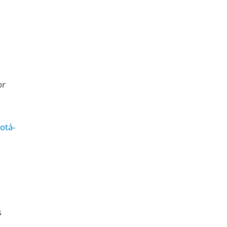
or
otá-
s
e