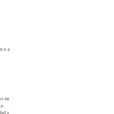
as o a
es de
La
dad y