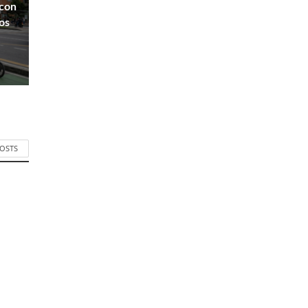
 con
os
POSTS