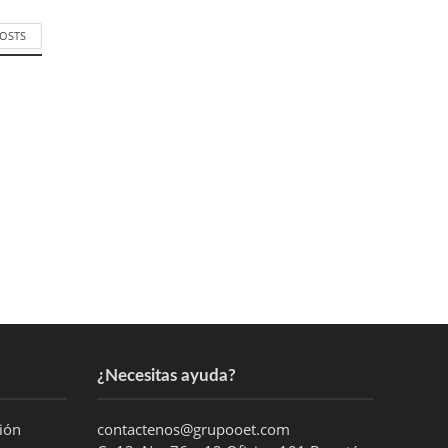
POSTS
¿Necesitas ayuda?
ción
contactenos@grupooet.com