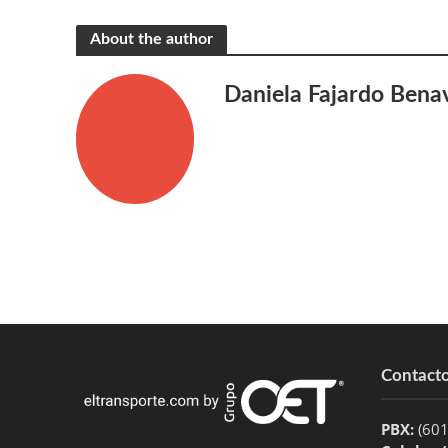
About the author
Daniela Fajardo Bena
Contact
PBX:
(60