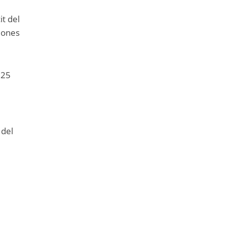
it del
llones
025
 del