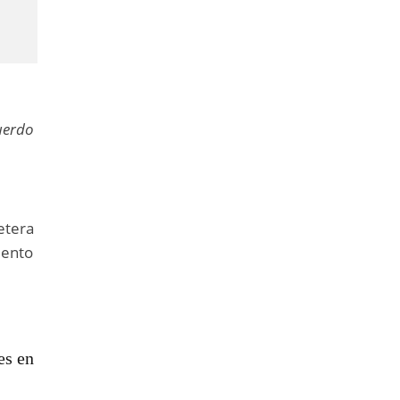
uerdo
etera
mento
es en