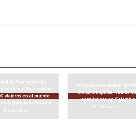
inal de Transporte de
IATA propone reducir el IVA
espera movilizar más de
5% para impulsar vuelos m
0 viajeros en el puente
económicos en Colombia
 de la Batalla de Boyacá
2 días antes
2 días antes