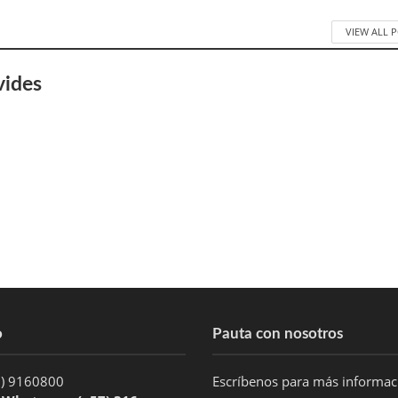
VIEW ALL 
vides
o
Pauta con nosotros
1) 9160800
Escríbenos para más informa