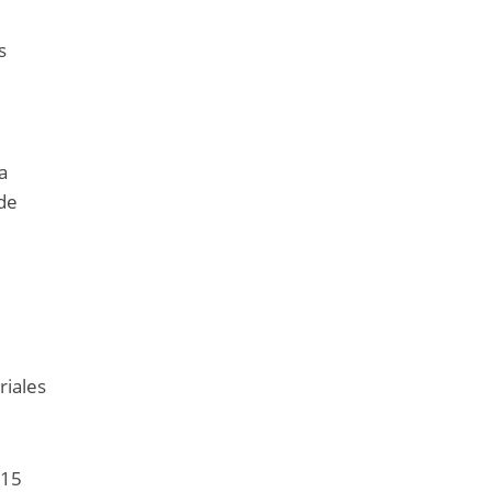
s
a
 de
riales
315