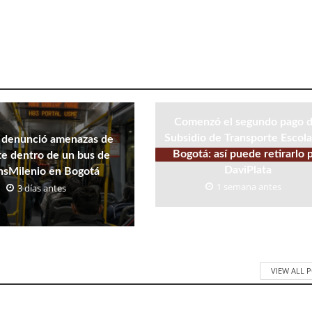
Comenzó el segundo pago d
Subsidio de Transporte Escola
 denunció amenazas de
Bogotá: así puede retirarlo 
e dentro de un bus de
DaviPlata
nsMilenio en Bogotá
1 semana antes
3 días antes
VIEW ALL 