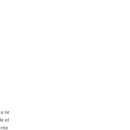
ta se
e el
ente