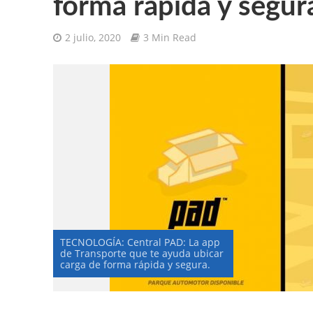
forma rápida y segur
2 julio, 2020
3 Min Read
TECNOLOGÍA: Central PAD: La app
de Transporte que te ayuda ubicar
carga de forma rápida y segura.