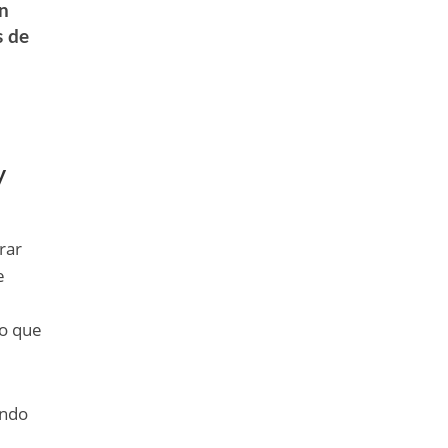
en
s de
y
rar
e
io que
ando