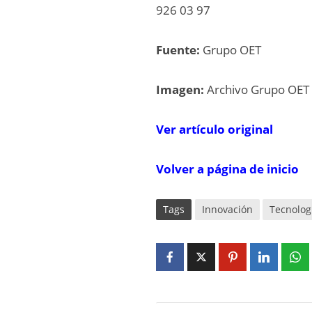
926 03 97
Fuente:
Grupo OET
Imagen:
Archivo Grupo OET
V
er artí
c
ulo
o
rigi
n
al
Volver a página de inicio
Tags
Innovación
Tecnolog