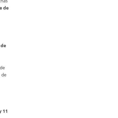
chas
e de
 de
 de
e de
y 11