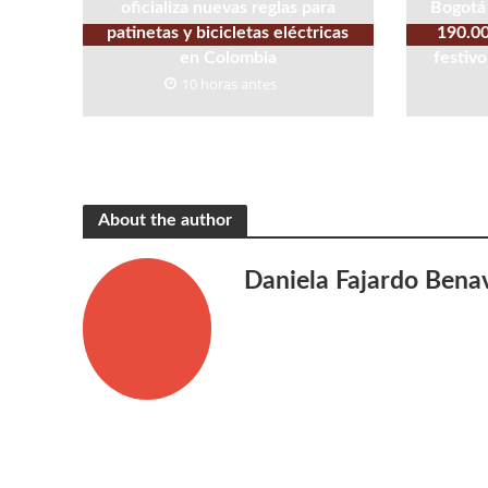
oficializa nuevas reglas para
Bogotá 
patinetas y bicicletas eléctricas
190.00
en Colombia
festivo
10 horas antes
About the author
Daniela Fajardo Bena