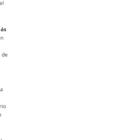
el
más
an
s de
a
rio
e