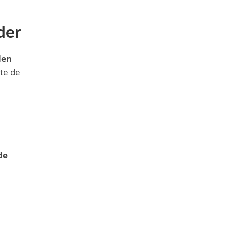
der
den
rte de
de