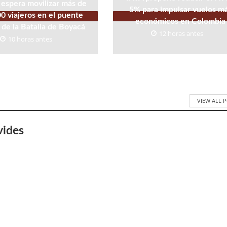
espera movilizar más de
5% para impulsar vuelos m
0 viajeros en el puente
económicos en Colombia
 de la Batalla de Boyacá
12 horas antes
10 horas antes
VIEW ALL 
vides