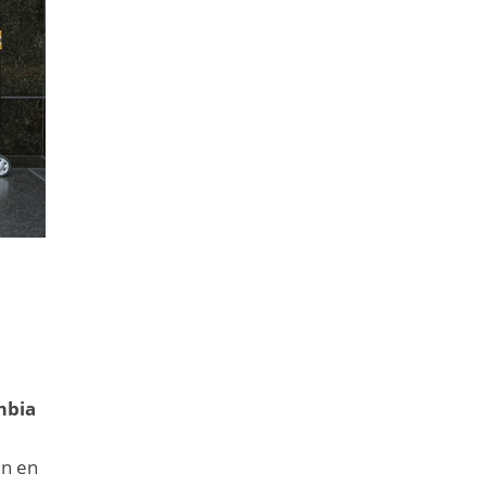
mbia
en en