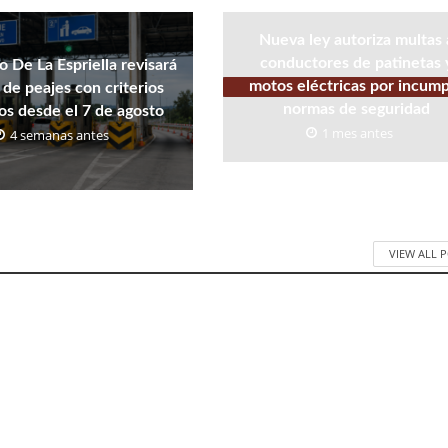
Nueva ley autoriza multas 
conductores de patinetas 
 De La Espriella revisará
motos eléctricas por incump
s de peajes con criterios
normas de seguridad
os desde el 7 de agosto
1 mes antes
4 semanas antes
VIEW ALL 