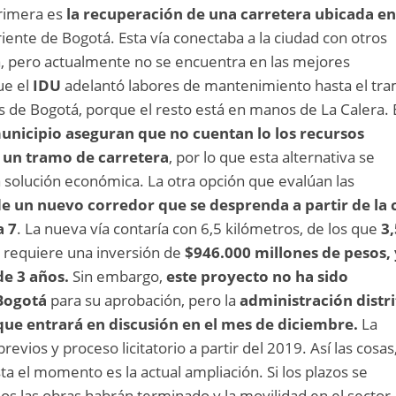
rimera es
la recuperación de una carretera ubicada en
riente de Bogotá. Esta vía conectaba a la ciudad con otros
 pero actualmente no se encuentra en las mejores
ue el
IDU
adelantó labores de mantenimiento hasta el tr
es de Bogotá, porque el resto está en manos de La Calera. 
unicipio aseguran que no cuentan lo los recursos
r un tramo de carretera
, por lo que esta alternativa se
 solución económica. La otra opción que evalúan las
de un nuevo corredor que se desprenda a partir de la c
a 7
. La nueva vía contaría con 6,5 kilómetros, de los que
3,
se requiere una inversión de
$946.000 millones de pesos, 
de 3 años.
Sin embargo,
este proyecto no ha sido
 Bogotá
para su aprobación, pero la
administración distri
 que entrará en discusión en el mes de diciembre.
La
previos y proceso licitatorio a partir del 2019. Así las cosas,
sta el momento es la actual ampliación. Si los plazos se
ños las obras habrán terminado y la movilidad en el sector