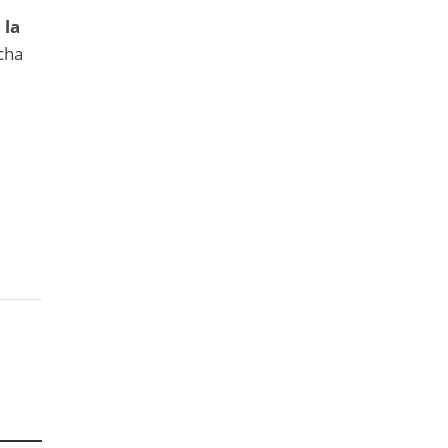
 la
cha