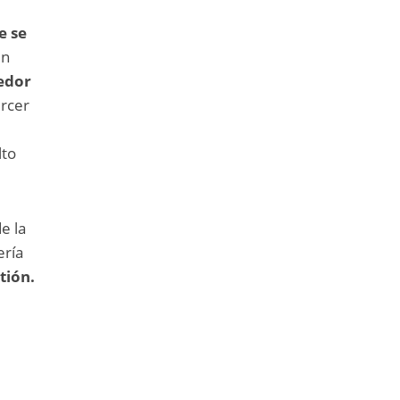
e se
en
redor
ercer
lto
e la
ería
tión.