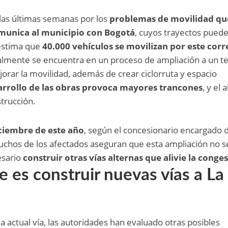
las últimas semanas por los
problemas de movilidad qu
omunica al municipio con Bogotá
, cuyos trayectos pued
estima que
40.000 vehículos se movilizan por este cor
almente se encuentra en un proceso de ampliación a un t
jorar la movilidad, además de crear ciclorruta y espacio
arrollo de las obras provoca mayores trancones
, y el a
strucción.
iciembre de este año
, según el concesionario encargado d
uchos de los afectados aseguran que esta ampliación no s
esario
construir otras vías alternas que alivie la conges
e es construir nuevas vías a La
a actual vía, las autoridades han evaluado otras posibles