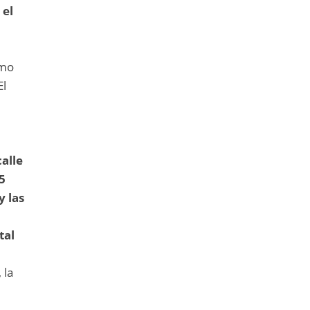
 el
amo
El
alle
5
y las
tal
 la