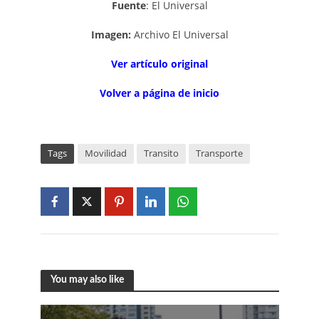
Fuente
: El Universal
Imagen:
Archivo El Universal
V
er artí
c
ulo
o
rigi
n
al
Volver a página de inicio
Tags
Movilidad
Transito
Transporte
You may also like