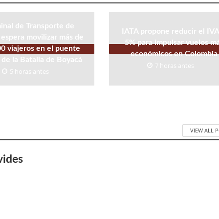
inal de Transporte de
IATA propone reducir el IVA
espera movilizar más de
5% para impulsar vuelos m
0 viajeros en el puente
económicos en Colombia
 de la Batalla de Boyacá
7 horas antes
5 horas antes
VIEW ALL 
vides