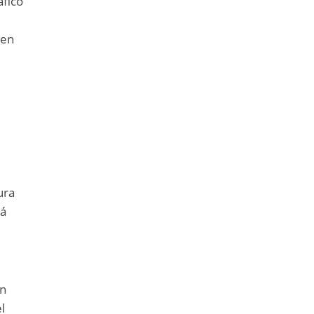
áfico
 en
ura
rá
on
l