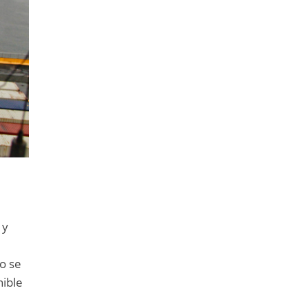
 y
so se
nible