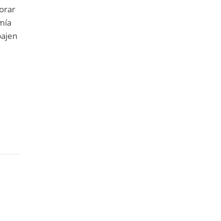
orar
omía
bajen