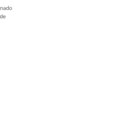
anado
 de