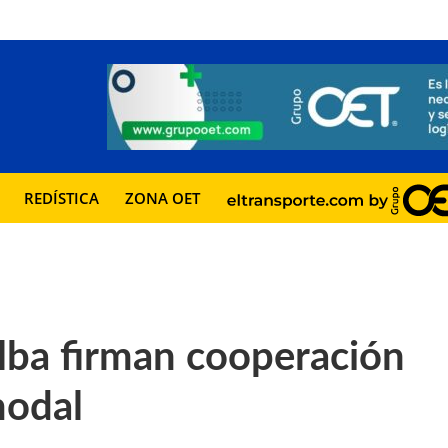
REDÍSTICA
ZONA OET
lba firman cooperación
modal