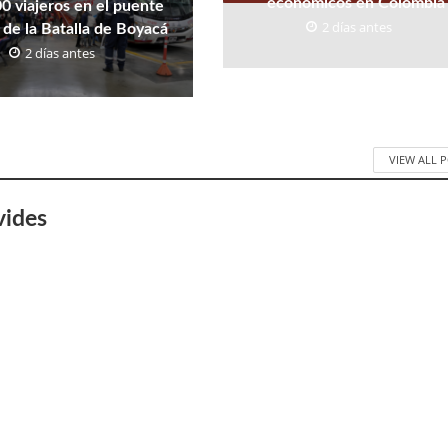
económicos en Colombia
0 viajeros en el puente
2 días antes
 de la Batalla de Boyacá
2 días antes
VIEW ALL 
vides