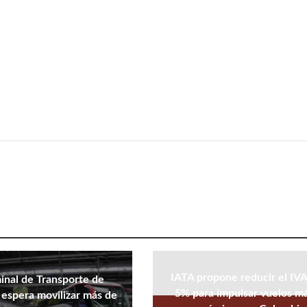
IATA propone reducir el IVA
inal de Transporte de
5% para impulsar vuelos m
espera movilizar más de