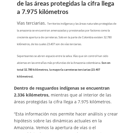
de las áreas protegidas la cifra llega
a 7.975 kilómetros
Vías terciarias.
Territorios indígenas y las áreas naturales protegidas de
la amazonia se encuentran amenazadas y presionadas por factores como la
creciente apertura de carreteras. Solo en la parte de Colombia existen 32.780
kilómetros, de los cuales 23.407 son de vías terciarias.
Seperteantes se abren espacio entre la selva. Vías que sin control han sido
abiertas en las entrañas más profundas de la Amazonia colombiana.
Son en
total 32.780 kilómetros, la mayoría carreteras terciarias (23.407
kilómetros).
Dentro de resguardos indígenas se encuentran
2.336 kilómetros,
mientras que al interior de las
áreas protegidas la cifra llega a 7.975 kilómetros.
“Esta información nos permite hacer análisis y crear
hipótesis sobre las dinámicas actuales en la
Amazonia. Vemos la apertura de vías o el