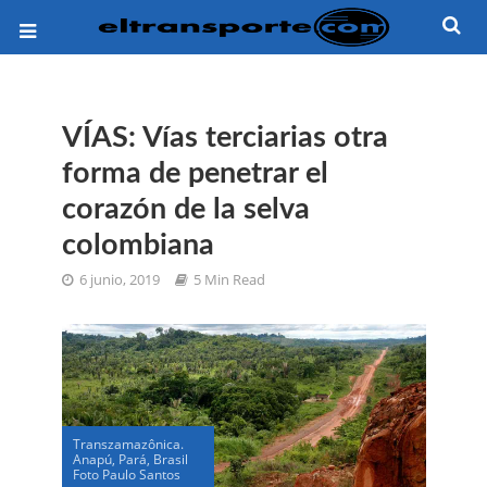
VÍAS: Vías terciarias otra
forma de penetrar el
corazón de la selva
colombiana
6 junio, 2019
5 Min Read
Transzamazônica.
Anapú, Pará, Brasil
Foto Paulo Santos