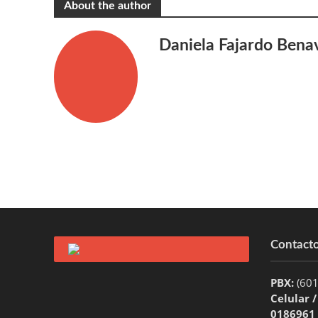
About the author
Daniela Fajardo Bena
Contact
PBX:
(60
Celular 
0186961