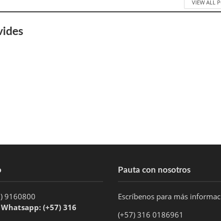
VIEW ALL 
vides
o
Pauta con nosotros
1) 9160800
Escríbenos para más informa
/ Whatsapp: (+57) 316
(+57) 316 0186961