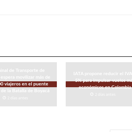
inal de Transporte de
IATA propone reducir el IVA
espera movilizar más de
5% para impulsar vuelos m
0 viajeros en el puente
económicos en Colombia
 de la Batalla de Boyacá
2 días antes
2 días antes