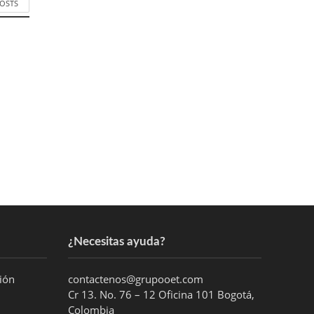
POSTS
¿Necesitas ayuda?
ción
contactenos@grupooet.com
Cr 13. No. 76 – 12 Oficina 101 Bogotá,
Colombia