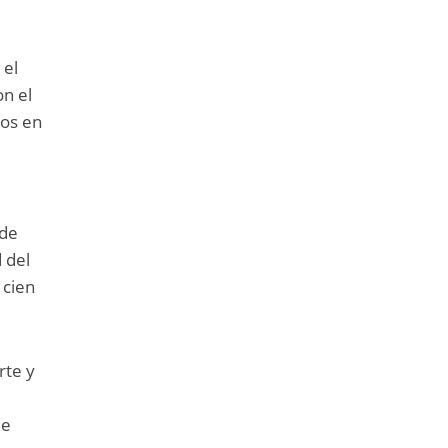
 el
on el
dos en
 de
 del
 cien
rte y
de