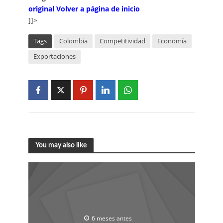
original
V
olver a página de inicio
]]>
Tags
Colombia
Competitividad
Economía
Exportaciones
You may also like
6 meses antes