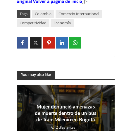
original
Volver a página de inicio
]]>
Tags
Colombia
Comercio Internacional
Competitividad
Economía
You may also like
Mujer denunció amenazas
de muerte dentro de un bus
de TransMilenio en Bogotá
2 días antes